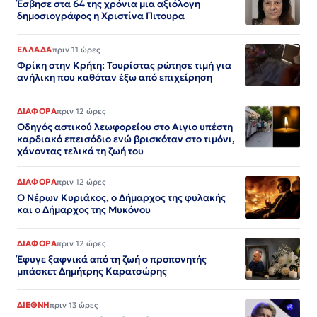
Έσβησε στα 64 της χρόνια μια αξιόλογη
δημοσιογράφος η Χριστίνα Πιτουρα
ΕΛΛΑΔΑ
πριν 11 ώρες
Φρίκη στην Κρήτη: Τουρίστας ρώτησε τιμή για
ανήλικη που καθόταν έξω από επιχείρηση
ΔΙΑΦΟΡΑ
πριν 12 ώρες
Οδηγός αστικού λεωφορείου στο Αιγιο υπέστη
καρδιακό επεισόδιο ενώ βρισκόταν στο τιμόνι,
χάνοντας τελικά τη ζωή του
ΔΙΑΦΟΡΑ
πριν 12 ώρες
Ο Νέρων Κυριάκος, o Δήμαρχος της φυλακής
και ο Δήμαρχος της Μυκόνου
ΔΙΑΦΟΡΑ
πριν 12 ώρες
Έφυγε ξαφνικά από τη ζωή ο προπονητής
μπάσκετ Δημήτρης Καρατσώρης
ΔΙΕΘΝΗ
πριν 13 ώρες