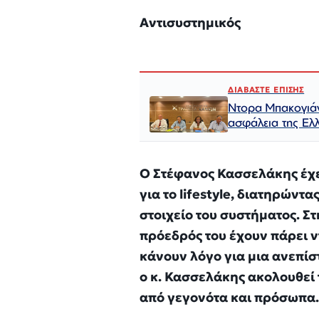
Αντισυστημικός
ΔΙΑΒΑΣΤΕ ΕΠΙΣΗΣ
Ντορα Μπακογιάνν
ασφάλεια της Ελ
Ο Στέφανος Κασσελάκης έχει
για το lifestyle, διατηρώντα
στοιχείο του συστήματος. Σ
πρόεδρός του έχουν πάρει 
κάνουν λόγο για μια ανεπί
ο κ. Κασσελάκης ακολουθεί 
από γεγονότα και πρόσωπα.