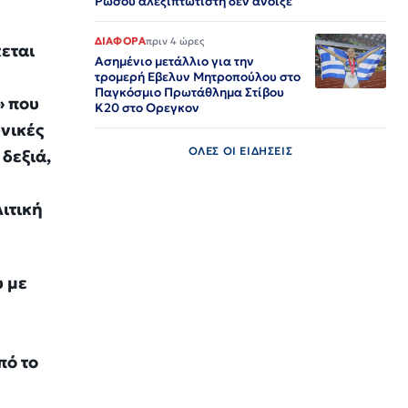
Ρώσου αλεξιπτωτιστή δεν άνοιξε
ΔΙΑΦΟΡΑ
πριν 4 ώρες
κεται
Ασημένιο μετάλλιο για την
τρομερή Εβελυν Μητροπούλου στο
Παγκόσμιο Πρωτάθλημα Στίβου
» που
Κ20 στο Ορεγκον
ωνικές
ΟΛΕΣ ΟΙ ΕΙΔΗΣΕΙΣ
δεξιά,
ιτική
υ με
πό το