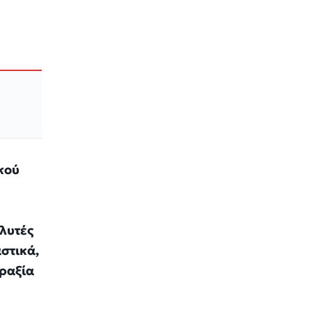
κού
λυτές
στικά,
εραξία