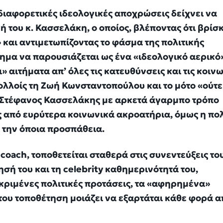
ιαφορετικές ιδεολογικές αποχρώσεις δείχνει να
ή του κ. Κασσελάκη, ο οποίος, βλέποντας ότι βρίσ
και αντιμετωπίζοντας το φάσμα της πολιτικής
ημα να παρουσιάζεται ως ένα «ιδεολογικό αερικό
 αιτήματα απ’ όλες τις κατευθύνσεις και τις κοιν
λλοίς τη Ζωή Κωνσταντοπούλου και το μότο «ούτε 
ο Στέφανος Κασσελάκης με αρκετά άγαρμπο τρόπο
 από ευρύτερα κοινωνικά ακροατήρια, όμως η πολ
 την όποια προσπάθεια.
 coach, τοποθετείται σταθερά στις συνεντεύξεις το
σή του και τη celebrity καθημερινότητά του,
εκριμένες πολιτικές προτάσεις, τα «αφηρημένα»
του τοποθέτηση μοιάζει να εξαρτάται κάθε φορά α