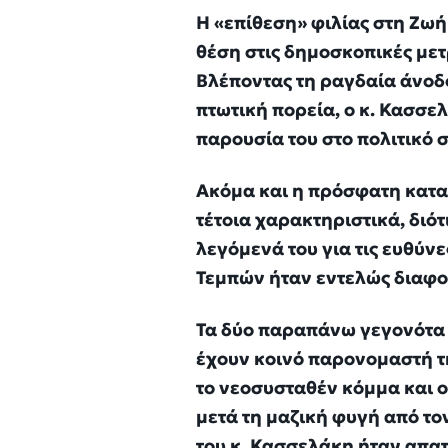
Η «επίθεση» φιλίας στη Ζωή
θέση στις δημοσκοπικές μετ
Βλέποντας τη ραγδαία άνοδο
πτωτική πορεία, ο κ. Κασσε
παρουσία του στο πολιτικό 
Ακόμα και η πρόσφατη καται
τέτοια χαρακτηριστικά, διότ
λεγόμενά του για τις ευθύ
Τεμπών ήταν εντελώς διαφο
Τα δύο παραπάνω γεγονότα 
έχουν κοινό παρονομαστή τη
το νεοσυσταθέν κόμμα και ο
μετά τη μαζική φυγή από το
του κ. Κασσελάκη ήταν απα