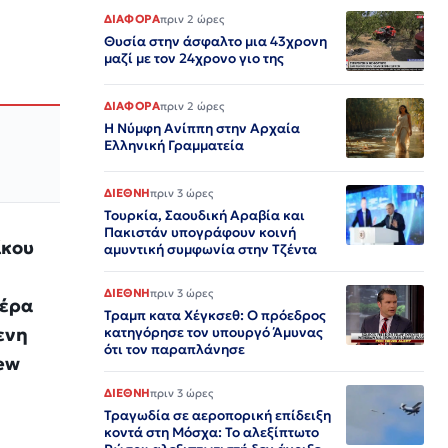
ΔΙΑΦΟΡΑ
πριν 2 ώρες
Θυσία στην άσφαλτο μια 43χρονη
μαζί με τον 24χρονο γιο της
ΔΙΑΦΟΡΑ
πριν 2 ώρες
Η Νύμφη Ανίππη στην Αρχαία
Ελληνική Γραμματεία
ΔΙΕΘΝΗ
πριν 3 ώρες
Τουρκία, Σαουδική Αραβία και
Πακιστάν υπογράφουν κοινή
ίκου
αμυντική συμφωνία στην Τζέντα
ΔΙΕΘΝΗ
πριν 3 ώρες
μέρα
Τραμπ κατα Χέγκσεθ: Ο πρόεδρος
ενη
κατηγόρησε τον υπουργό Άμυνας
ότι τον παραπλάνησε
ew
ΔΙΕΘΝΗ
πριν 3 ώρες
Τραγωδία σε αεροπορική επίδειξη
κοντά στη Μόσχα: Το αλεξίπτωτο