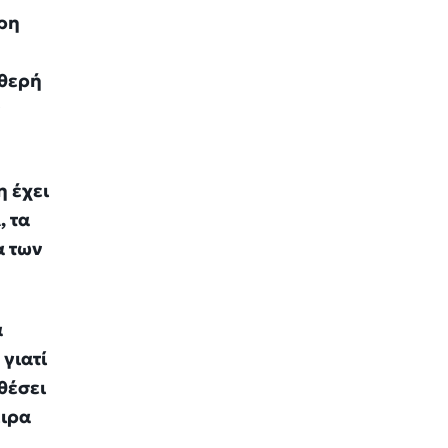
ερη
αθερή
ν
η έχει
, τα
α των
ά
γιατί
θέσει
ειρα