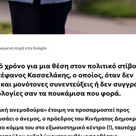
μώμενη πηγή στη Google
ό χρόνο για μια θέση στον πολιτικό στίβ
έφανος Κασσελάκης, ο οποίος, όταν δεν
και μονότονες συνεντεύξεις ή δεν συγγρ
εολογίες σαν τα πουκάμισα που φορά.
γική ανεμοδούρα» έτοιμη να προσαρμοστεί προς
σάει ο άνεμος, ο πρόεδρος του Κινήματος Δημοκρ
το κόμμα του στο εξωσυστημικό κέντρο (!), ταυτόχ