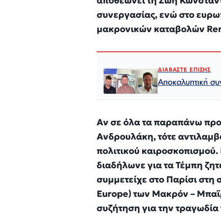
αποθεώνει τη Ζωή Κωνσταν
συνεργασίας, ενώ στο ευρω
μακρονικών καταβολών Ren
ΔΙΑΒΑΣΤΕ ΕΠΙΣΗΣ
Αποκαλυπτική συ
Αν σε όλα τα παραπάνω προ
Ανδρουλάκη, τότε αντιλαμβ
πολιτικού καιροσκοπισμού. 
διαδήλωνε για τα Τέμπη ζη
συμμετείχε στο Παρίσι στη
Europe) των Μακρόν – Μπαϊ
συζήτηση για την τραγωδία