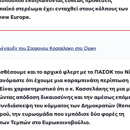
τοπούλου εκδηλώνοντας ευθέως προθέσεις
παϊκό στερέωμα έχει ενταχθεί στους κόλπους των
ew Europe.
νέντευξη του Στεφανου Κασσελακη στο Open
σθέσουμε και το αρχικό φλερτ με το ΠΑΣΟΚ του Ν
ανόμαστε ότι έχουμε μια καραμπινάτη περίπτωση
Είναι χαρακτηριστικό ότι ο κ. Κασσελάκης τη μια 
τώντας απόδοση δικαιοσύνης και την αμέσως επόμ
 συνδιάσκεψη του κόμματος των Δημοκρατών (Ren
ρού, την ευρωομάδα που εμπόδισε δύο φορές τη
 των Τεμπών στο Ευρωκοινοβούλιο.