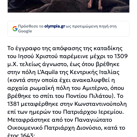
Πρόσθεσε το
olympia.gr
ως προτιμώμενη πηγή στη
Google
Το έγγραφο της απόφασης της καταδίκης
του Ιησού Χριστού παρέμεινε μέχρι το 1309
μ.Χ. τελείως άγνωστο, έως ότου βρέθηκε
στην πόλη L’Aquila της Κεντρικής Ιταλίας
(κοντά στην οποία έχει ανακαλυφθεί η
αρχαία ρωμαϊκή πόλη του Αμιτέρνο, όπου
βρέθηκε το σπίτι του Ποντίου Πιλάτου). Το
1381 μεταφέρθηκε στην Κωνσταντινούπολη
επί των ημερών του Πατριάρχου Ιερεμίου.
Μεταφράστηκε από τον Παναγιώτατο
Οικουμενικό Πατριάρχη Διονύσιο, κατά το
έτος 1643: