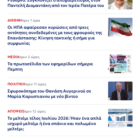
Ρέθυμνο: Συγκλονίζει ο αποχαιρετισμός στον
Παντελή Διαμαντάκη από τον Ιερέα Πατέρα του
ΔΙΕΘΝΗ
πριν 1 ώρα
Οι ΗΠΑ αφαίρεσαν κυρώσεις από τρεις
οντότητες συνδεδεμένες με τους φρουρούς της
Επανάστασης: Κίνηση τακτικής ή σήμα για
συμφωνία;
MEDIA
πριν 2 ώρες
Τα πρωτοσέλιδα των εφημερίδων σήμερα
Πεμπτη
ΠΟΛΙΤΙΚΗ
πριν 11 ώρες
Σφυροκόπημα του Θανάση Αυγερινού σε
Μαρία Καρυστιανου με νέο βίντεο
ΑΠΟΨΕΙΣ
πριν 12 ώρες
Το μελτέμι τέλος Ιουλίου 2026: Ήταν ένα απλά
ισχυρό μελτέμι ή ένα σπάνιο και πολωμένο
μελτέμι;