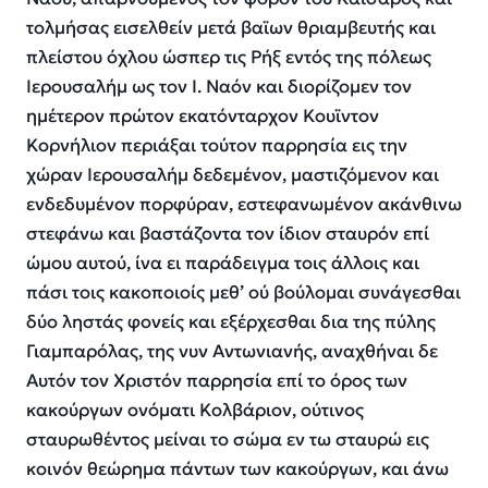
τολμήσας εισελθείν μετά βαϊων θριαμβευτής και
πλείστου όχλου ώσπερ τις Ρήξ εντός της πόλεως
Ιερουσαλήμ ως τον Ι. Ναόν και διορίζομεν τον
ημέτερον πρώτον εκατόνταρχον Κουϊντον
Κορνήλιον περιάξαι τούτον παρρησία εις την
χώραν Ιερουσαλήμ δεδεμένον, μαστιζόμενον και
ενδεδυμένον πορφύραν, εστεφανωμένον ακάνθινω
στεφάνω και βαστάζοντα τον ίδιον σταυρόν επί
ώμου αυτού, ίνα ει παράδειγμα τοις άλλοις και
πάσι τοις κακοποιοίς μεθ’ ού βούλομαι συνάγεσθαι
δύο ληστάς φονείς και εξέρχεσθαι δια της πύλης
Γιαμπαρόλας, της νυν Αντωνιανής, αναχθήναι δε
Αυτόν τον Χριστόν παρρησία επί το όρος των
κακούργων ονόματι Κολβάριον, ούτινος
σταυρωθέντος μείναι το σώμα εν τω σταυρώ εις
κοινόν θεώρημα πάντων των κακούργων, και άνω