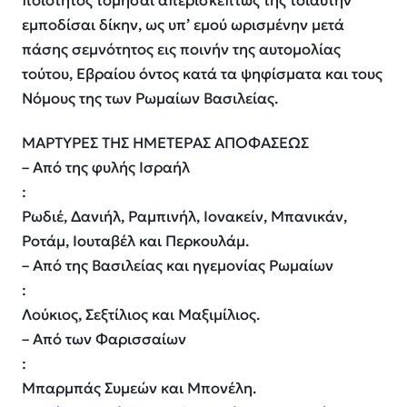
ποιότητος τομήσαι απερισκέπτως της τοιαύτην
εμποδίσαι δίκην, ως υπ’ εμού ωρισμένην μετά
πάσης σεμνότητος εις ποινήν της αυτομολίας
τούτου, Εβραίου όντος κατά τα ψηφίσματα και τους
Νόμους της των Ρωμαίων Βασιλείας.
ΜΑΡΤΥΡΕΣ ΤΗΣ ΗΜΕΤΕΡΑΣ ΑΠΟΦΑΣΕΩΣ
– Από της φυλής Ισραήλ
:
Ρωδιέ, Δανιήλ, Ραμπινήλ, Ιονακείν, Μπανικάν,
Ροτάμ, Ιουταβέλ και Περκουλάμ.
– Από της Βασιλείας και ηγεμονίας Ρωμαίων
:
Λούκιος, Σεξτίλιος και Μαξιμίλιος.
– Από των Φαρισσαίων
:
Μπαρμπάς Συμεών και Μπονέλη.