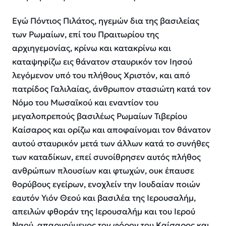
Εγώ Πόντιος Πιλάτος, ηγεμών δια της βασιλείας
των Ρωμαίων, επί του Πραιτωρίου της
αρχιηγεμονίας, κρίνω και κατακρίνω και
καταψηφίζω εις θάνατον σταυρικόν τον Ιησού
λεγόμενον υπό του πλήθους Χριστόν, και από
πατρίδος Γαλιλαίας, άνθρωπον στασιώτη κατά τον
Νόμο του Μωσαϊκού και εναντίον του
μεγαλοπρεπούς βασιλέως Ρωμαίων Τιβερίου
Καίσαρος και ορίζω και αποφαίνομαι τον θάνατον
αυτού σταυρικόν μετά των άλλων κατά το συνήθες
των καταδίκων, επεί συνοίθρησεν αυτός πλήθος
ανθρώπων πλουσίων και φτωχών, ουκ έπαυσε
θορύβους εγείρων, ενοχλείν την Ιουδαίαν ποιών
εαυτόν Υιόν Θεού και βασιλέα της Ιερουσαλήμ,
απειλών φθοράν της Ιερουσαλήμ και του Ιερού
Ναού, απαρνούμενος τον φόρον του Καίσαρος και