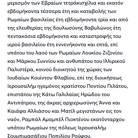
μερισμόν των Εβραίων τετράκισχίλια και εκατόν
εβδομήκοντα τέσσερα έτη και καταβολής των
Ρωμαίων βασιλείας έτη εβδομήκοντα τρία και από
της ελευθερίας της δουλωσύνης Βαβυλώνος έτη
πεντακόσια εβδομήκοντα και καταστροφής του
ιερού βασιλείου έτη εννενήκοντα και επτά, επί
υπάτου του λαού των Ρωμαίων Λουκίου Ζιζονίου
και Μάρκου Συννίου και ανθυπάτου του Ιλλιρικού
Παλιστέρα, κοινού διοικητού της χώρας των
Ιουδαίων Κουίντου Φλαβίου, επί της διοικήσεως
Ιερουσαλήμ ηγεμόνος κρατίστου Ποντίου Πιλάτου,
επιστάτου της Κάτω Γαλιλαίας Ηρώδου του
Αντιπάτρου, της άκρας αρχιερωσύνης Άννα και
Καιάφα Αλλιάσου και Ματίλ μεγιστάνων εις τον
ναόν, Ραμπάλ Αμαμπέλ Πιοκτένου εκατόνταρχου
υπάτου Ρωμαίων της πόλεως Ιερουσαλήμ
Σουμπιμασάξιου Ποπιλίου Ρούφου.