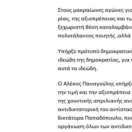
Στους μακραίωνες αγώνες για
ρίας, της αξιοπρέπειας και 
ξεχωριστή θέση καταλαμβάνε
πολυτάλαντος ποιητής ,αλλά 
Yπήρξε πρότυπο δημοκρατικό
ιδεώδη της δημοκρατίας, για 
αυτά τα ιδεώδη.
Ο Αλέκος Παναγούλης υπήρξ
την τιμή και την αξιοπρέπεια
της χουντικής απριλιανής α
αντιδικτατορική του αντίστ
δικτάτορα Παπαδόπουλο, που
οργάνωση όλων των αντιδικτ