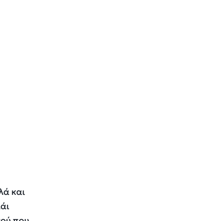
λά και
λάι
τού που