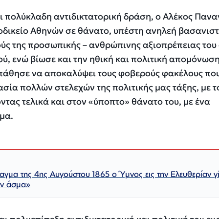
αι πολύκλαδη αντιδικτατορική δράση, ο Αλέκος Παν
οδικείο Αθηνών σε θάνατο, υπέστη ανηλεή βασανιστ
ύς της προσωπικής – ανθρώπινης αξιοπρέπειας του 
ύ, ενώ βίωσε και την ηθική και πολιτική απομόνωσ
πάθησε να αποκαλύψει τους φοβερούς φακέλους που
ασία πολλών στελεχών της πολιτικής μας τάξης, με τ
ντας τελικά και στον «ύποπτο» θάνατο του, με ένα
μα.
αγμα της 4ης Αυγούστου 1865 ο Ύμνος εις την Ελευθερίαν γί
όν άσμα»