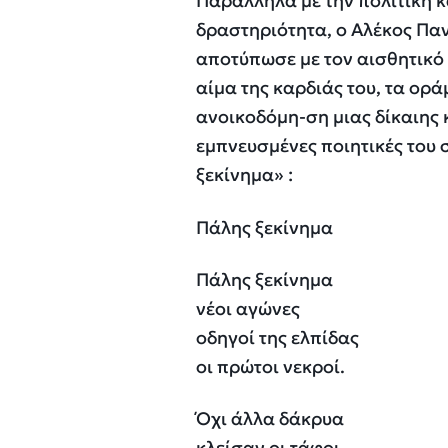
Παράλληλα με την πολιτική κ
δραστηριότητα, ο Αλέκος Παν
αποτύπωσε με τον αισθητικό 
αίμα της καρδιάς του, τα οράμ
ανοικοδόμη-ση μιας δίκαιης 
εμπνευσμένες ποιητικές του 
ξεκίνημα» :
Πάλης ξεκίνημα
Πάλης ξεκίνημα
νέοι αγώνες
οδηγοί της ελπίδας
οι πρώτοι νεκροί.
Όχι άλλα δάκρυα
κλείσαν οι τάφοι