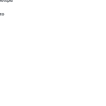
ρύτερα
το