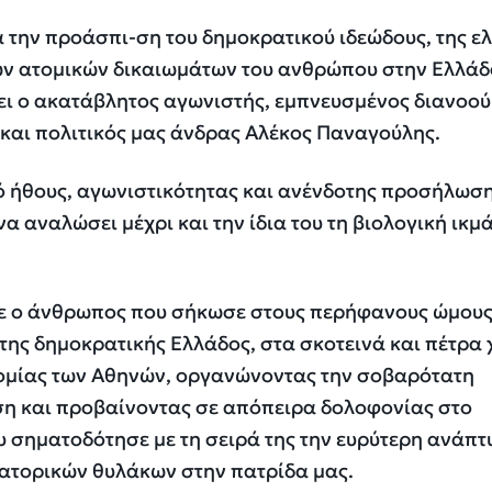
 την προάσπι-ση του δημοκρατικού ιδεώδους, της ελ
των ατομικών δικαιωμάτων του ανθρώπου στην Ελλάδ
ι ο ακατάβλητος αγωνιστής, εμπνευσμένος διανοού
και πολιτικός μας άνδρας Αλέκος Παναγούλης.
 ήθους, αγωνιστικότητας και ανένδοτης προσήλωσ
να αναλώσει μέχρι και την ίδια του τη βιολογική ικμ
ε ο άνθρωπος που σήκωσε στους περήφανους ώμους
 της δημοκρατικής Ελλάδος, στα σκοτεινά και πέτρα
νομίας των Αθηνών, οργανώνοντας την σοβαρότατη
αση και προβαίνοντας σε απόπειρα δολοφονίας στο
 σηματοδότησε με τη σειρά της την ευρύτερη ανάπτ
ατορικών θυλάκων στην πατρίδα μας.