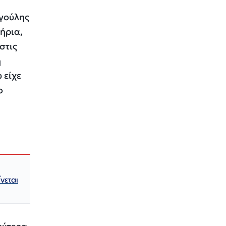
αγούλης
ήρια,
στις
η
 είχε
ο
νεται