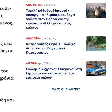
ΑΠΟΨΕΙΣ
πριν 6 ώρες
ευθε-
Τριπλή κάθοδος Μητσοτάκη,
υπουργικα κλιμάκια και έργα-
α,
ανάσα στον Βορρά για την
μενος,
τελευταία ΔΕΘ πριν από τις
κάλπες
ΔΙΑΦΟΡΑ
πριν 6 ώρες
ης στα
Καταρράκτες Σκρά: Η Γαλάζια
Λίμνη και οι Μαγευτικοί
άδα, σε
Καταρράκτες
ΔΙΕΘΝΗ
πριν 7 ώρες
Σύλληψη 33χρονου Ουκρανού στη
 του
Γερμανία για κατασκοπεία σε
 χρόνια
εταιρεία όπλων
ΟΛΕΣ ΟΙ ΕΙΔΗΣΕΙΣ
υξη και