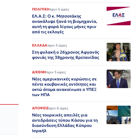
ΠΟΛΙΤΙΚΗ
πριν 5 ώρες
ΕΛ.Α.Σ: Ο κ. Μητσοτάκης
ανακάλυψε ξανά τη βιομηχανία,
αυτή τη φορά λίγους μήνες πριν
από τις εκλογές
ΕΛΛΑΔΑ
πριν 5 ώρες
Στη φυλακή ο 26χρονος Αφγανός
φονιάς της 38χρονης Βρετανίδας
ΔΙΕΘΝΗ
πριν 5 ώρες
Νέες αμερικανικές κυρώσεις σε
πέντε κουβανικές οντότητες και
οκτώ άτομα ανακοίνωσε ο ΥΠΕΞ
των ΗΠΑ
ΑΠΟΨΕΙΣ
πριν 6 ώρες
Νέες τουρκικές απειλές για
αντιδράσεις τύπου Κάσου για τη
διασύνδεση Ελλάδας Κύπρου
Ισραήλ