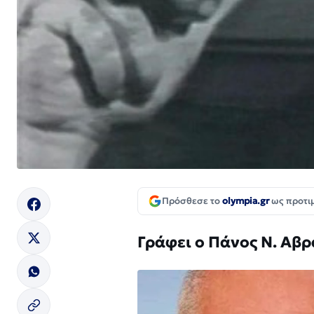
Πρόσθεσε το
olympia.gr
ως προτι
Γράφει ο Πάνος Ν. Αβ