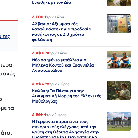
Ενώθηκε με τον Δία
ΔΙΕΘΝΗ
πριν 1 ώρα
Αλβανία: Αξιωματικός
καταδικάστηκε για προδοσία
καθήκοντος σε 2,8 χρόνια
ό της
φυλάκιση
ΔΙΑΦΟΡΑ
πριν 1 ώρα
Νέο ασημένιο μετάλλιο για
ίτερα
Μηλένα Κοντού και Ευαγγελία
Αναστασιάδου
πιακές
ΔΙΑΦΟΡΑ
πριν 2 ώρες
Καλύκη: Τα Πάντα για την
Αινιγματική Μορφή της Ελληνικής
α
Μυθολογίας
με τα
ΔΙΕΘΝΗ
πριν 2 ώρες
Η Γερμανία παρατείνει τους
συνοριακούς ελέγχους μετά την
μάτα,
κρίση στη Θέουτα Ανησυχία στην
Ευρώπη για νέο μεταναστευτικό