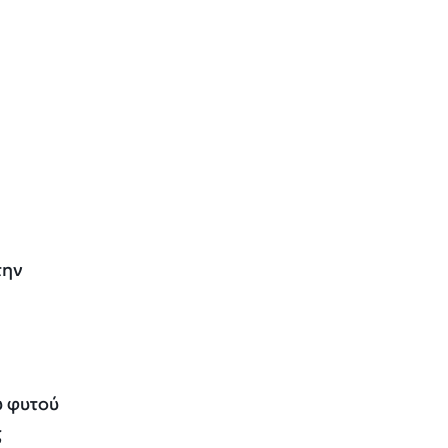
,
την
υ φυτού
ς