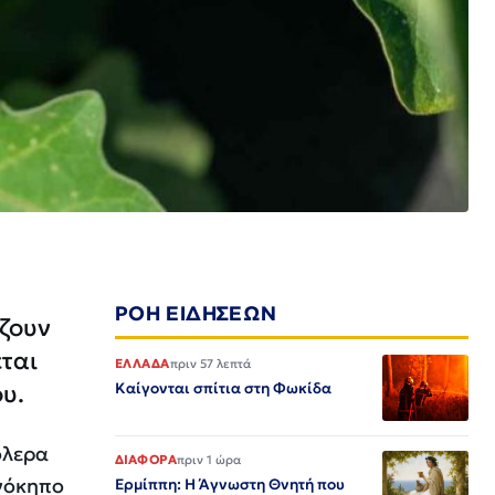
ΡΟΗ ΕΙΔΗΣΕΩΝ
ίζουν
εται
ΕΛΛΑΔΑ
πριν 57 λεπτά
υ.
Καίγονται σπίτια στη Φωκίδα
όλερα
ΔΙΑΦΟΡΑ
πριν 1 ώρα
ανόκηπο
Ερμίππη: Η Άγνωστη Θνητή που