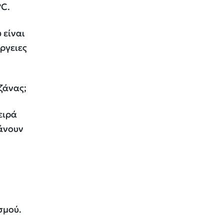
°C.
 είναι
ργειες
ζάνας;
ειρά
άνουν
σμού.