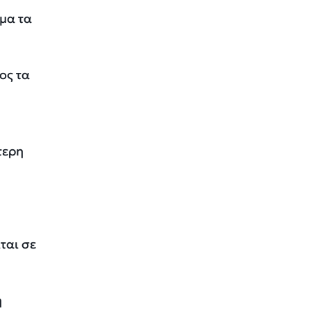
μα τα
ος τα
τερη
ται σε
η