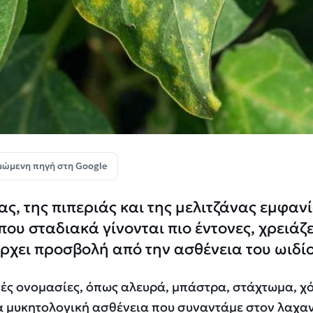
μώμενη πηγή στη Google
ας, της πιπεριάς και της μελιτζάνας εμφαν
 που σταδιακά γίνονται πιο έντονες, χρειάζ
ρχει προσβολή από την ασθένεια του ωιδίο
κές ονομασίες, όπως αλευρά, μπάστρα, στάχτωμα, χ
 μία μυκητολογική ασθένεια που συναντάμε στον λαχ