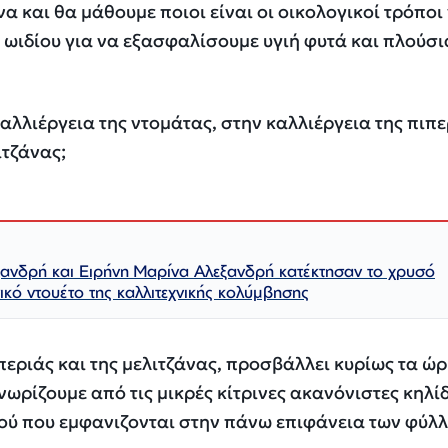
να και θα μάθουμε ποιοι είναι οι οικολογικοί τρόποι 
ωιδίου για να εξασφαλίσουμε υγιή φυτά και πλούσι
 καλλιέργεια της ντομάτας, στην καλλιέργεια της πιπ
ιτζάνας;
ανδρή και Ειρήνη Μαρίνα Αλεξανδρή κατέκτησαν το χρυσό
νικό ντουέτο της καλλιτεχνικής κολύμβησης
ιπεριάς και της μελιτζάνας, προσβάλλει κυρίως τα ώ
ωρίζουμε από τις μικρές κίτρινες ακανόνιστες κηλί
τού που εμφανιζονται στην πάνω επιφάνεια των φύλ