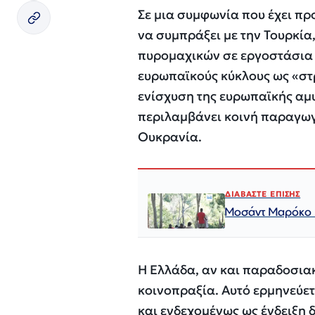
Σε μια συμφωνία που έχει π
να συμπράξει με την Τουρκία,
πυρομαχικών σε εργοστάσια 
ευρωπαϊκούς κύκλους ως «στ
ενίσχυση της ευρωπαϊκής αμυ
περιλαμβάνει κοινή παραγωγ
Ουκρανία.
ΔΙΑΒΑΣΤΕ ΕΠΙΣΗΣ
Μοσάντ Μαρόκο γ
Η Ελλάδα, αν και παραδοσια
κοινοπραξία. Αυτό ερμηνεύε
και ενδεχομένως ως ένδειξη