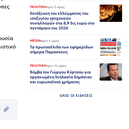
οπες
ΠΟΛΙΤΙΚΗ
πριν 3 ώρες
Εκτόξευση του ελλείμματος του
ισοζυγίου τρεχουσών
συναλλαγών στα 8,9 δις ευρώ στο
πεντάμηνο του 2026
πουσία
MEDIA
πριν 4 ώρες
ιστικό
Τα πρωτοσέλιδα των εφημερίδων
σήμερα Παρασκευη
ΠΟΛΙΤΙΚΗ
πριν 14 ώρες
Βόμβα του Γιώργου Κύρτσου για
οργανωμένη λεηλασία δημόσιου
και ευρωπαϊκού χρήματος
ΟΛΕΣ ΟΙ ΕΙΔΗΣΕΙΣ