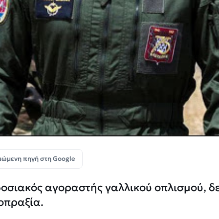
μώμενη πηγή στη Google
δοσιακός αγοραστής γαλλικού οπλισμού, δ
οπραξία.