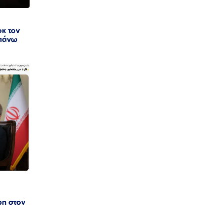
οκ τον
 πάνω
ρη στον