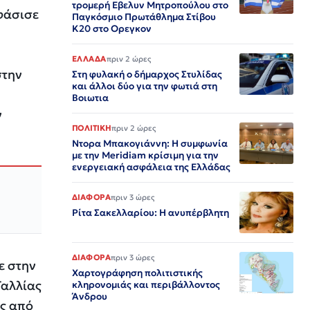
τρομερή Εβελυν Μητροπούλου στο
φάσισε
Παγκόσμιο Πρωτάθλημα Στίβου
Κ20 στο Ορεγκον
ΕΛΛΑΔΑ
πριν 2 ώρες
στην
Στη φυλακή ο δήμαρχος Στυλίδας
και άλλοι δύο για την φωτιά στη
Βοιωτια
ν
ΠΟΛΙΤΙΚΗ
πριν 2 ώρες
Ντορα Μπακογιάννη: Η συμφωνία
με την Meridiam κρίσιμη για την
ενεργειακή ασφάλεια της Ελλάδας
ΔΙΑΦΟΡΑ
πριν 3 ώρες
Ρίτα Σακελλαρίου: Η ανυπέρβλητη
ΔΙΑΦΟΡΑ
πριν 3 ώρες
ε στην
Χαρτογράφηση πολιτιστικής
Γαλλίας
κληρονομιάς και περιβάλλοντος
Άνδρου
ής από