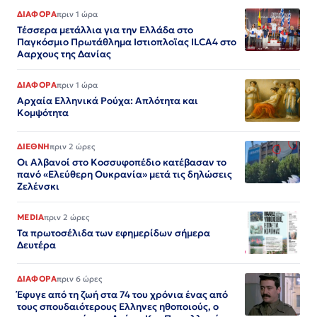
ΔΙΑΦΟΡΑ
πριν 1 ώρα
Τέσσερα μετάλλια για την Ελλάδα στο
Παγκόσμιο Πρωτάθλημα Ιστιοπλοϊας ILCA4 στο
Ααρχους της Δανίας
ΔΙΑΦΟΡΑ
πριν 1 ώρα
Αρχαία Ελληνικά Ρούχα: Απλότητα και
Κομψότητα
ΔΙΕΘΝΗ
πριν 2 ώρες
Οι Αλβανοί στο Κοσσυφοπέδιο κατέβασαν το
πανό «Ελεύθερη Ουκρανία» μετά τις δηλώσεις
Ζελένσκι
MEDIA
πριν 2 ώρες
Τα πρωτοσέλιδα των εφημερίδων σήμερα
Δευτέρα
ΔΙΑΦΟΡΑ
πριν 6 ώρες
Έφυγε από τη ζωή στα 74 του χρόνια ένας από
τους σπουδαιότερους Ελληνες ηθοποιούς, ο