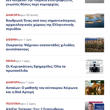
δεν δεσμεύει την Τουρκία Επιστροφή στις
γνωστές θέσεις περί κυριαρχίας
ΔΙΑΦΟΡΑ
πριν 50 λεπτά
Βουθρωτό: Ένας από τους σημαντικότερους
αρχαιολογικούς χώρους της Ελληνιστικής
περιόδου
ΔΙΕΘΝΗ
πριν 1 ώρα
Ουκρανία: Ψάχνουν εκατοντάδες χιλιάδες
ανυπότακτους
MEDIA
πριν 1 ώρα
Οι Κυριακάτικες Εφημερίδες: Όλα τα
πρωτοσέλιδα
ΔΙΑΦΟΡΑ
πριν 1 ώρα
Ακταίων: Ο μαθητής του κένταυρου Χείρωνα
και η Θεά Αρτεμη
ΠΟΛΙΤΙΚΗ
πριν 2 ώρες
Αλέξης Τσίπρας: Στις 2 Σεπτεμβρίου