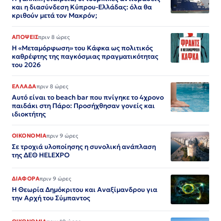
και η διασύνδεση Κύπρου-Ελλάδας: όλα θα
κριθούν μετά τον Μακρόν;
ΑΠΟΨΕΙΣ
πριν 8 ώρες
Η «Μεταμόρφωση» του Κάφκα ως πολιτικός
καθρέφτης της παγκόσμιας πραγματικότητας
του 2026
ΕΛΛΑΔΑ
πριν 8 ώρες
Αυτό είναι το beach bar που πνίγηκε το 4χρονο
παιδάκι στη Πάρο: Προσήχθησαν γονείς και
ιδιοκτήτης
ΟΙΚΟΝΟΜΙΑ
πριν 9 ώρες
Σε τροχιά υλοποίησης η συνολική ανάπλαση
της ΔΕΘ HELEXPO
ΔΙΑΦΟΡΑ
πριν 9 ώρες
Η Θεωρία Δημόκριτου και Αναξίμανδρου για
την Αρχή του Σύμπαντος