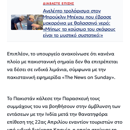
ΔΙΑΒΑΣΤΕ ΕΠΙΣΗΣ
Ανελέητο τρολάρισμα στον
Μπρούκλιν Μπέκαμ που έβρασε
μακαρόνια με θαλασσινό νερό:
«Μήπως τα καύσιμα του σκάφους
είναι το μυστικό συστατικό;»
Επιπλέον, το υπουργείο ανακοίνωσε ότι κανένα
πλοίο με πακιστανική σημαία δεν θα επιτρέπεται
να δέσει σε ινδικά λιμάνια, σύμφωνα με την
πακιστανική εφημερίδα «The News on Sunday».
Το Πακιστάν κάλεσε την Παρασκευή τους
συμμάχους του να βοηθήσουν στην άμβλυνση των
εντάσεων με την Ινδία μετά την θανατηφόρα
επίθεση της 22ας Απριλίου εναντίον τουριστών στο
υπό ινδική διοίκηση Κασμίρ, η οποία στοίχισε τη