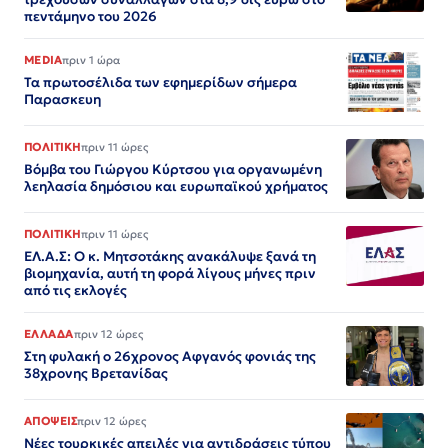
πεντάμηνο του 2026
MEDIA
πριν 1 ώρα
Τα πρωτοσέλιδα των εφημερίδων σήμερα
Παρασκευη
ΠΟΛΙΤΙΚΗ
πριν 11 ώρες
Βόμβα του Γιώργου Κύρτσου για οργανωμένη
λεηλασία δημόσιου και ευρωπαϊκού χρήματος
ΠΟΛΙΤΙΚΗ
πριν 11 ώρες
ΕΛ.Α.Σ: Ο κ. Μητσοτάκης ανακάλυψε ξανά τη
βιομηχανία, αυτή τη φορά λίγους μήνες πριν
από τις εκλογές
ΕΛΛΑΔΑ
πριν 12 ώρες
Στη φυλακή ο 26χρονος Αφγανός φονιάς της
38χρονης Βρετανίδας
ΑΠΟΨΕΙΣ
πριν 12 ώρες
Νέες τουρκικές απειλές για αντιδράσεις τύπου