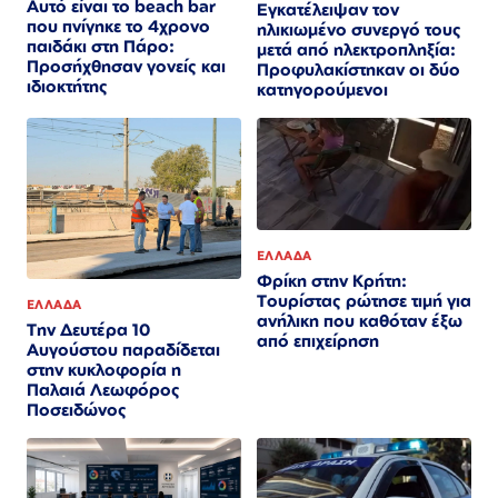
Αυτό είναι το beach bar
Εγκατέλειψαν τον
που πνίγηκε το 4χρονο
ηλικιωμένο συνεργό τους
παιδάκι στη Πάρο:
μετά από ηλεκτροπληξία:
Προσήχθησαν γονείς και
Προφυλακίστηκαν οι δύο
ιδιοκτήτης
κατηγορούμενοι
ΕΛΛΑΔΑ
Φρίκη στην Κρήτη:
Τουρίστας ρώτησε τιμή για
ΕΛΛΑΔΑ
ανήλικη που καθόταν έξω
Την Δευτέρα 10
από επιχείρηση
Αυγούστου παραδίδεται
στην κυκλοφορία η
Παλαιά Λεωφόρος
Ποσειδώνος