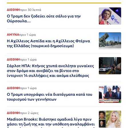
ΔΙΕΘΝΗ
πριν 30 λεπτά
Ο Τραμπ δεν ξοδεύει ούτε σάλιο για την
Ούρσουλα…
ΑΜΥΝΑ
πριν 1 ώρα
Η Αχίλλειος Ασπίδα και η Αχίλλειος Φτέρνα
της Ελλάδας (τουρκικό δημοσίευμα)
ΔΙΕΘΝΗ
πριν 1 ώρα
Σάρλοτ ΗΠΑ: Κτήνος χτυπά ανελέητα γυναίκες
στον δρόμο και ανεβάζει τα βίντεο στο
ίντερνετ 14 συλλήψεις και ακόμα ελεύθερος​​​​​​​​​​​​​​​​​​​​​​​​​​​​​​​​​​​​​​​​​​​​​​​​​​
ΔΙΕΘΝΗ
πριν 1 ώρα
Ο Τραμπ υπογράφει νέα διατάγματα κατά του
τουρισμού των γεννήσεων
ΔΙΕΘΝΗ
πριν 2 ώρες
Madison Brooks: Βιάστηκε ομαδικά λίγο πριν
χάσει τη ζωή της και την υπόθεση αναλαμβάνει