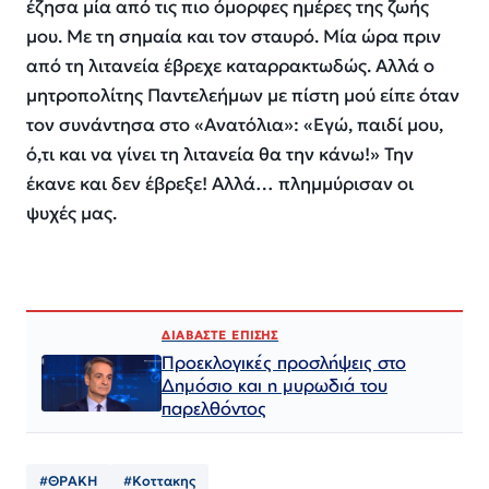
έζησα μία από τις πιο όμορφες ημέρες της ζωής
μου. Με τη σημαία και τον σταυρό. Μία ώρα πριν
από τη λιτανεία έβρεχε καταρρακτωδώς. Αλλά ο
μητροπολίτης Παντελεήμων με πίστη μού είπε όταν
τον συνάντησα στο «Ανατόλια»: «Εγώ, παιδί μου,
ό,τι και να γίνει τη λιτανεία θα την κάνω!» Την
έκανε και δεν έβρεξε! Αλλά… πλημμύρισαν οι
ψυχές μας.
ΔΙΑΒΑΣΤΕ ΕΠΙΣΗΣ
Προεκλογικές προσλήψεις στο
Δημόσιο και η μυρωδιά του
παρελθόντος
#ΘΡΑΚΗ
#Κοττακης