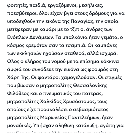
φοιτητές, παιδιά, εργαζόμενοι, μεσήλικες,
πρεσβύτεροι, όλοι είχαν βγει στους δρόμους για να
υποδεχθούν την εικόνα της Παναγίας, την οποία
μετέφεραν με καμάρι με το τζιπ οι άνδρες των
Ενόπλων Δυνάμεων. Τα μπαλκόνια ήταν γεμάτα, ο
κόσμος κρεμόταν σαν τα τσαμπιά. Οι καμπάνες
των εκκλησιών ηχούσαν σταθερά, αλλά ισχυρά.
Ολος ο κλήρος του νομού με τα επίσημα κόκκινα
άμφιά του συνόδευε την εικόνα ως φρουρός στη
Χάρη Της. Οι φαντάροι χαμογελούσαν. Οι στιγμές
που βίωσαν ο μητροπολίτης Θεσσαλονίκης
Φιλόθεος και ο πνευματικός του πατέρας,
μητροπολίτης Χαλκίδος Χρυσόστομος, τους
οποίους είχε προσκαλέσει ο σεβασμιότατος
μητροπολίτης Μαρωνείας Παντελεήμων, ήταν
μοναδικές. Υπήρχαν αληθινή κατάνυξη, αγάπη για