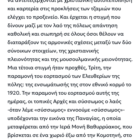
να αντεπεξέρχονται με χριστιανική αυτοπεποίθηση
και καρτερία στις προκλήσεις των τζαμιών που
ελέγχει το προξενείο. Και έρχεται η στιγμή που
δίνουν μαζί με τον λαό της πόλεως απάντηση
καθολική και σιωπηρή σε όλους όσοι θέλουν να
διαταράξουν τις αρμονικές σχέσεις μεταξύ των δύο
σύνοικων στοιχείων, της χριστιανικής
πλειονότητας και της μουσουλμανικής μειονότητας.
Μια τέτοια στιγμή ήταν προχθές, Τρίτη, την
παραμονή του εορτασμού των Ελευθερίων της
πόλης: της ενσωμάτωσής της στον εθνικό κορμό το
1920. Την παραμονή του εορτασμού αυτής της
ημέρας, οι τοπικές Αρχές και σύσσωμος ο λαός
-όταν λέμε «σύσσωμος» εννοούμε «σύσσωμος»-
υποδέχονται την εικόνα της Παναγίας, η οποία
μεταφέρεται από την Ιερά Μονή Βαθυρρύακος, που
βρίσκεται σε ένα χωριό έξω από την Κομοτηνή, στο