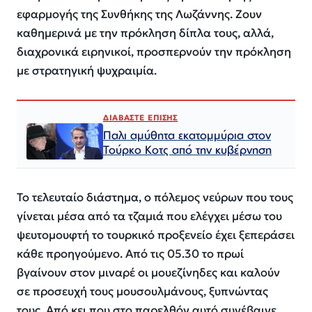
εφαρμογής της Συνθήκης της Λωζάννης. Ζουν
καθημερινά με την πρόκληση δίπλα τους, αλλά,
διαχρονικά ειρηνικοί, προσπερνούν την πρόκληση
με στρατηγική ψυχραιμία.
ΔΙΑΒΑΣΤΕ ΕΠΙΣΗΣ
Παλι αμύθητα εκατομμύρια στον
Τούρκο Κοτς από την κυβέρνηση
Το τελευταίο διάστημα, ο πόλεμος νεύρων που τους
γίνεται μέσα από τα τζαμιά που ελέγχει μέσω του
ψευτομουφτή το τουρκικό προξενείο έχει ξεπεράσει
κάθε προηγούμενο. Από τις 05.30 το πρωί
βγαίνουν στον μιναρέ οι μουεζίνηδες και καλούν
σε προσευχή τους μουσουλμάνους, ξυπνώντας
τους. Από κει που στο παρελθόν αυτό συνέβαινε