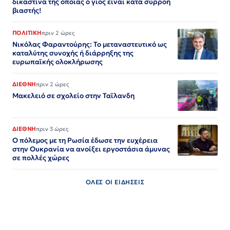
δικαστίνα της οποίας ο γιος είναι κατά συρροή
βιαστής!
ΠΟΛΙΤΙΚΗ
πριν 2 ώρες
Νικόλας Φαραντούρης: Το μεταναστευτικό ως
καταλύτης συνοχής ή διάρρηξης της
ευρωπαϊκής ολοκλήρωσης
ΔΙΕΘΝΗ
πριν 2 ώρες
Μακελειό σε σχολείο στην Ταϊλανδη
ΔΙΕΘΝΗ
πριν 3 ώρες
Ο πόλεμος με τη Ρωσία έδωσε την ευχέρεια
στην Ουκρανία να ανοίξει εργοστάσια άμυνας
σε πολλές χώρες
ΟΛΕΣ ΟΙ ΕΙΔΗΣΕΙΣ