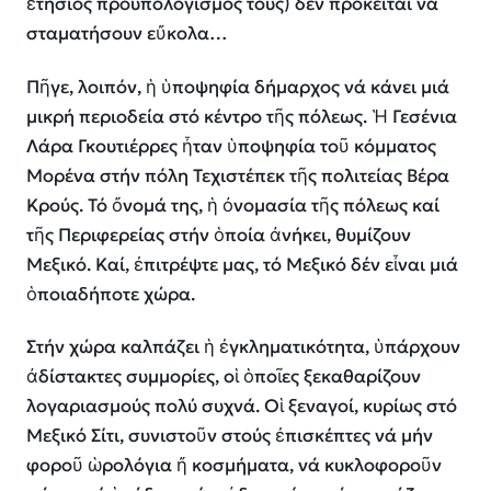
ἐτήσιος προϋπολογισμός τους) δέν πρόκειται νά
σταματήσουν εὔκολα…
Πῆγε, λοιπόν, ἡ ὑποψηφία δήμαρχος νά κάνει μιά
μικρή περιοδεία στό κέντρο τῆς πόλεως. Ἡ Γεσένια
Λάρα Γκουτιέρρες ἦταν ὑποψηφία τοῦ κόμματος
Mορένα στήν πόλη Τεχιστέπεκ τῆς πολιτείας Βέρα
Κρούς. Τό ὄνομά της, ἡ ὀνομασία τῆς πόλεως καί
τῆς Περιφερείας στήν ὁποία ἀνήκει, θυμίζουν
Μεξικό. Καί, ἐπιτρέψτε μας, τό Μεξικό δέν εἶναι μιά
ὁποιαδήποτε χώρα.
Στήν χώρα καλπάζει ἡ ἐγκληματικότητα, ὑπάρχουν
ἀδίστακτες συμμορίες, οἱ ὁποῖες ξεκαθαρίζουν
λογαριασμούς πολύ συχνά. Οἱ ξεναγοί, κυρίως στό
Μεξικό Σίτι, συνιστοῦν στούς ἐπισκέπτες νά μήν
φοροῦ ὡρολόγια ἤ κοσμήματα, νά κυκλοφοροῦν