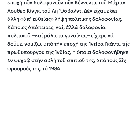
ἐποχή τῶν δολοφονιῶν τῶν Κέννεντυ, τοῦ Μάρτιν
Λοῦθερ Κίνγκ, τοῦ Λῆ Ὄσβαλντ. Δέν εἴχαμε δεῖ
ἄλλη «ἀπ’ εὐθείας» λήψη πολιτικῆς δολοφονίας.
Κάποιες ἀπόπειρες, ναί, ἀλλά δολοφονία
πολιτικοῦ ‒καί μάλιστα γυναίκας‒ εἴχαμε νά
δοῦμε, νομίζω, ἀπό τήν ἐποχή τῆς Ἰντίρα Γκάντι, τῆς
πρωθυπουργοῦ τῆς Ἰνδίας, ἡ ὁποία δολοφονήθηκε
ἐν ψυχρῷ στήν αὐλή τοῦ σπιτιοῦ της, ἀπό τούς Σίχ
φρουρούς της, τό 1984.