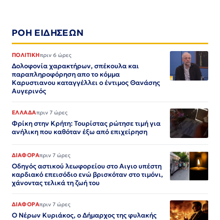
ΡΟΗ ΕΙΔΗΣΕΩΝ
ΠΟΛΙΤΙΚΗ
πριν 6 ώρες
Δολοφονία χαρακτήρων, σπέκουλα και
παραπληροφόρηση απο το κόμμα
Καρυστιανου καταγγέλλει ο έντιμος Θανάσης
Αυγερινός
ΕΛΛΑΔΑ
πριν 7 ώρες
Φρίκη στην Κρήτη: Τουρίστας ρώτησε τιμή για
ανήλικη που καθόταν έξω από επιχείρηση
ΔΙΑΦΟΡΑ
πριν 7 ώρες
Οδηγός αστικού λεωφορείου στο Αιγιο υπέστη
καρδιακό επεισόδιο ενώ βρισκόταν στο τιμόνι,
χάνοντας τελικά τη ζωή του
ΔΙΑΦΟΡΑ
πριν 7 ώρες
Ο Νέρων Κυριάκος, o Δήμαρχος της φυλακής