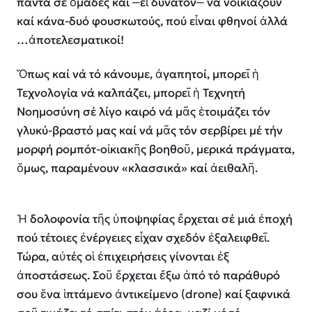
πάντα σέ ὁμάδες καί ‒εἰ δυνατόν‒ νά νοικιάζουν
καί κάνα-δυό φουσκωτούς, πού εἶναι φθηνοί ἀλλά
…ἀποτελεσματικοί!
Ὅπως καί νά τό κάνουμε, ἀγαπητοί, μπορεῖ ἡ
Τεχνολογία νά καλπάζει, μπορεῖ ἡ Τεχνητή
Νοημοσύνη σέ λίγο καιρό νά μᾶς ἑτοιμάζει τόν
γλυκύ-βραστό μας καί νά μᾶς τόν σερβίρει μέ τήν
μορφή ρομπότ-οἰκιακῆς βοηθοῦ, μερικά πράγματα,
ὅμως, παραμένουν «κλασσικά» καί ἀειθαλῆ.
Ἡ δολοφονία τῆς ὑποψηφίας ἔρχεται σέ μιά ἐποχή
πού τέτοιες ἐνέργειες εἶχαν σχεδόν ἐξαλειφθεῖ.
Τώρα, αὐτές οἱ ἐπιχειρήσεις γίνονται ἐξ
ἀποστάσεως. Σοῦ ἔρχεται ἔξω ἀπό τό παράθυρό
σου ἕνα ἱπτάμενο ἀντικείμενο (drone) καί ξαφνικά