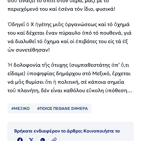
σοῦ τινάζει τό σπίτι στόν ἀέρα, μαζί μέ τό
περιεχόμενό του καί ἐσένα τόν ἴδιο, φυσικά!
Ὁδηγεῖ ὁ Χ ἡγέτης μιᾶς ὀργανώσεως καί τό ὄχημά
του καί δέχεται ἕναν πύραυλο ἀπό τό πουθενά, γιά
νά διαλυθεῖ τό ὄχημα καί οἱ ἐπιβάτες του εἰς τά ἐξ
ὧν συνετέθησαν!
Ἡ δολοφονία τῆς ἄτυχης (συμπαθεστάτης ἀπ’ ὅ,τι
εἴδαμε) ὑποψηφίας δημάρχου στό Μεξικό, ἔρχεται
νά μᾶς θυμίσει ὅτι ἡ πολιτική, σέ κάποια σημεῖα
τοῦ πλανήτη, δέν εἶναι καθόλου εὔκολη ὑπόθεση…
#ΜΕΞΙΚΟ
#ΠΟΙΟΣ ΠΈΘΑΝΕ ΣΗΜΕΡΑ
Βρήκατε ενδιαφέρον το άρθρο; Κοινοποιήστε το