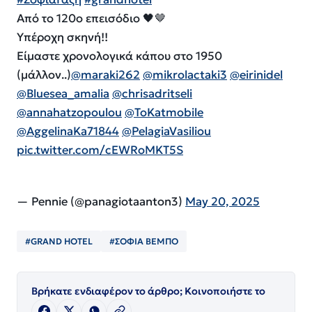
Από το 120ο επεισόδιο 🖤🤎
Yπέροχη σκηνή!!
Είμαστε χρονολογικά κάπου στο 1950
(μάλλον..)
@maraki262
@mikrolactaki3
@eirinidel
@Bluesea_amalia
@chrisadritseli
@annahatzopoulou
@ToKatmobile
@AggelinaKa71844
@PelagiaVasiliou
pic.twitter.com/cEWRoMKT5S
— Pennie (@panagiotaanton3)
May 20, 2025
#GRAND HOTEL
#ΣΟΦΙΑ ΒΕΜΠΟ
Βρήκατε ενδιαφέρον το άρθρο; Κοινοποιήστε το