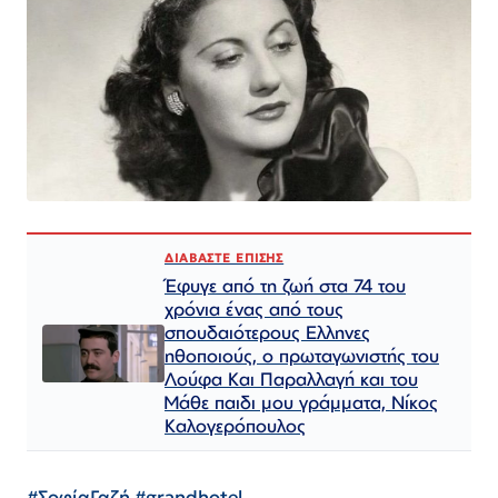
ΔΙΑΒΑΣΤΕ ΕΠΙΣΗΣ
Έφυγε από τη ζωή στα 74 του
χρόνια ένας από τους
σπουδαιότερους Ελληνες
ηθοποιούς, ο πρωταγωνιστής του
Λούφα Και Παραλλαγή και του
Μάθε παιδι μου γράμματα, Νίκος
Καλογερόπουλος
#ΣοφίαΓαζή
#grandhotel