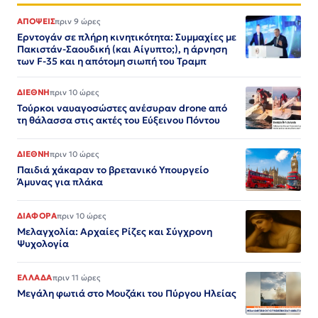
ΑΠΟΨΕΙΣ
πριν 9 ώρες
Ερντογάν σε πλήρη κινητικότητα: Συμμαχίες με
Πακιστάν-Σαουδική (και Αίγυπτο;), η άρνηση
των F-35 και η απότομη σιωπή του Τραμπ
ΔΙΕΘΝΗ
πριν 10 ώρες
Τούρκοι ναυαγοσώστες ανέσυραν drone από
τη θάλασσα στις ακτές του Εύξεινου Πόντου
ΔΙΕΘΝΗ
πριν 10 ώρες
Παιδιά χάκαραν το βρετανικό Υπουργείο
Άμυνας για πλάκα
ΔΙΑΦΟΡΑ
πριν 10 ώρες
Μελαγχολία: Αρχαίες Ρίζες και Σύγχρονη
Ψυχολογία
ΕΛΛΑΔΑ
πριν 11 ώρες
Μεγάλη φωτιά στο Μουζάκι του Πύργου Ηλείας