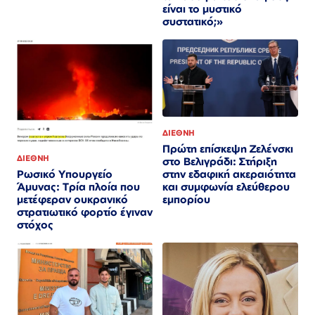
είναι το μυστικό
συστατικό;»
ΔΙΕΘΝΗ
Πρώτη επίσκεψη Ζελένσκι
ΔΙΕΘΝΗ
στο Βελιγράδι: Στήριξη
στην εδαφική ακεραιότητα
Ρωσικό Υπουργείο
και συμφωνία ελεύθερου
Άμυνας: Τρία πλοία που
εμπορίου
μετέφεραν ουκρανικό
στρατιωτικό φορτίο έγιναν
στόχος