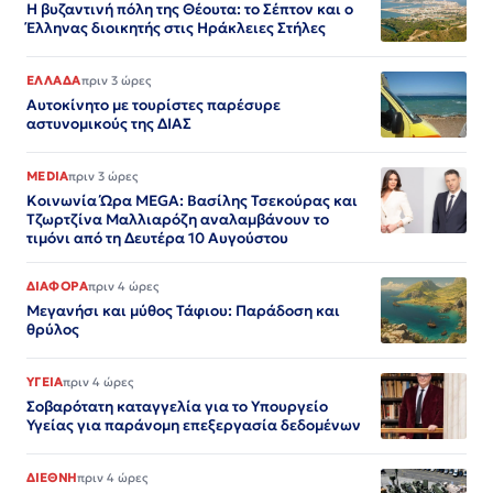
Η βυζαντινή πόλη της Θέουτα: το Σέπτον και ο
Έλληνας διοικητής στις Ηράκλειες Στήλες
ΕΛΛΑΔΑ
πριν 3 ώρες
Αυτοκίνητο με τουρίστες παρέσυρε
αστυνομικούς της ΔΙΑΣ
MEDIA
πριν 3 ώρες
Κοινωνία Ώρα MEGA: Βασίλης Τσεκούρας και
Τζωρτζίνα Μαλλιαρόζη αναλαμβάνουν το
τιμόνι από τη Δευτέρα 10 Αυγούστου
ΔΙΑΦΟΡΑ
πριν 4 ώρες
Μεγανήσι και μύθος Τάφιου: Παράδοση και
θρύλος
ΥΓΕΙΑ
πριν 4 ώρες
Σοβαρότατη καταγγελία για το Υπουργείο
Υγείας για παράνομη επεξεργασία δεδομένων
ΔΙΕΘΝΗ
πριν 4 ώρες