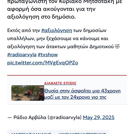
πρωταγωνιστή τον Κυριακο Μητσοτακη με
αφορμή όσα ακούγονται για την
αξιολόγηση στο δημόσιο.
Εκτός από την
#αξιολόγηση
των δημοσίων
υπαλλήλων, μην ξεχάσουμε να κάνουμε και
αξιολόγηση των άτακτων μαθητών Δημοτικού 🤣
#radioarvyla
#tvshow
pic.twitter.com/MVgEvqOPZo
ΔΙΑΒΑΣΤΕ ΕΠΙΣΗΣ
Θυσία στην άσφαλτο μια 43χρονη
μαζί με τον 24χρονο γιο της
— Ράδιο Αρβύλα (@radioarvyla)
May 29, 2025