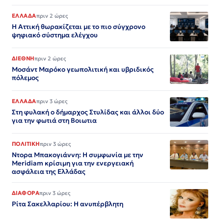
ΕΛΛΑΔΑ
πριν 2 ώρες
Η Αττική θωρακίζεται με το πιο σύγχρονο
ψηφιακό σύστημα ελέγχου
ΔΙΕΘΝΗ
πριν 2 ώρες
Μοσάντ Μαρόκο γεωπολιτική και υβριδικός
πόλεμος
ΕΛΛΑΔΑ
πριν 3 ώρες
Στη φυλακή ο δήμαρχος Στυλίδας και άλλοι δύο
για την φωτιά στη Βοιωτια
ΠΟΛΙΤΙΚΗ
πριν 3 ώρες
Ντορα Μπακογιάννη: Η συμφωνία με την
Meridiam κρίσιμη για την ενεργειακή
ασφάλεια της Ελλάδας
ΔΙΑΦΟΡΑ
πριν 3 ώρες
Ρίτα Σακελλαρίου: Η ανυπέρβλητη