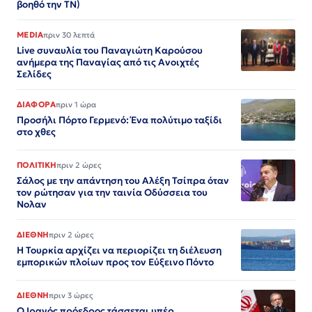
βοηθό την ΤΝ)
MEDIA
πριν 30 λεπτά
Live συναυλία του Παναγιώτη Καρούσου
ανήμερα της Παναγίας από τις Ανοιχτές
Σελίδες
ΔΙΑΦΟΡΑ
πριν 1 ώρα
Προσήλι Πόρτο Γερμενό: Ένα πολύτιμο ταξίδι
στο χθες
ΠΟΛΙΤΙΚΗ
πριν 2 ώρες
Σάλος με την απάντηση του Αλέξη Τσίπρα όταν
τον ρώτησαν για την ταινία Οδύσσεια του
Νολαν
ΔΙΕΘΝΗ
πριν 2 ώρες
Η Τουρκία αρχίζει να περιορίζει τη διέλευση
εμπορικών πλοίων προς τον Εύξεινο Πόντο
ΔΙΕΘΝΗ
πριν 3 ώρες
Ο Ιρανός πρόεδρος τάσσεται υπέρ