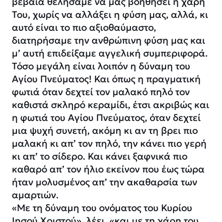
βέβαια θελήσαμε να μάς βοηθήσει η χάρη
Του, χωρίς να αλλάξει η φύση μας, αλλά, κι
αυτό είναι το πιο αξιοθαύμαστο,
διατηρήσαμε την ανθρώπινη φύση μας και
μ’ αυτή επιδείξαμε αγγελική συμπεριφορά.
Τόσο μεγάλη είναι λοιπόν η δύναμη του
Αγίου Πνεύματος! Και όπως η πραγματική
φωτιά όταν δεχτεί τον μαλακό πηλό τον
καθιστά σκληρό κεραμίδι, έτσι ακριβώς και
η φωτιά του Αγίου Πνεύματος, όταν δεχτεί
μια ψυχή συνετή, ακόμη κι αν τη βρει πιο
μαλακή κι απ’ τον πηλό, την κάνει πιο γερή
κι απ’ το σίδερο. Και κάνει ξαφνικά πιο
καθαρό απ’ τον ήλιο εκείνον που έως τώρα
ήταν μολυσμένος απ’ την ακαθαρσία των
αμαρτιών.
«Με τη δύναμη του ονόματος του Κυρίου
Ιησού Χριστού», λέει, «και με τη χάρη του