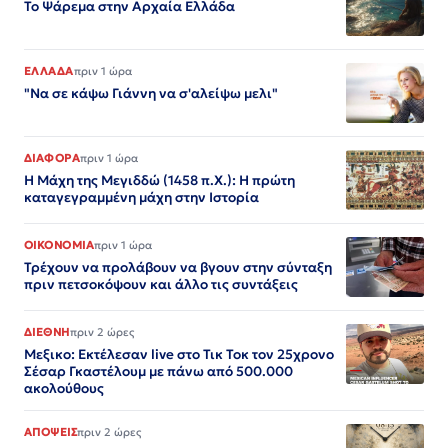
Το Ψάρεμα στην Αρχαία Ελλάδα
ΕΛΛΑΔΑ
πριν 1 ώρα
"Να σε κάψω Γιάννη να σ'αλείψω μελι"
ΔΙΑΦΟΡΑ
πριν 1 ώρα
Η Μάχη της Μεγιδδώ (1458 π.Χ.): Η πρώτη
καταγεγραμμένη μάχη στην Ιστορία
ΟΙΚΟΝΟΜΙΑ
πριν 1 ώρα
Τρέχουν να προλάβουν να βγουν στην σύνταξη
πριν πετσοκόψουν και άλλο τις συντάξεις
ΔΙΕΘΝΗ
πριν 2 ώρες
Μεξικο: Εκτέλεσαν live στο Τικ Τοκ τον 25χρονο
Σέσαρ Γκαστέλουμ με πάνω από 500.000
ακολούθους
ΑΠΟΨΕΙΣ
πριν 2 ώρες