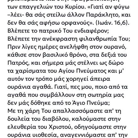
των επαγγελιών του Κυρίου. «Γιατί αν φύγω
–λέει- θα σάς στείλω άλλον Παράκλητο, και
δεν θα σάς αφήσω ορφανούς». (Ιωάν. 16,6).
Βλέπετε το πατρικό Του ενδιαφέρον;
Βλέπετε την ανέκφραστη φιλανθρωπία Του;
Πριν λίγες ημέρες ανελήφθη στον ουρανό,
κάθισε στον βασιλικό θρόνο, στα δεξιά του
Πατρός, και σήμερα μάς στέλνει ως δώρο
τα χαρίσματα του Αγίου Πνεύματος και μ’
αυτόν τον τρόπο μάς χορηγεί άπειρα
ουράνια αγαθά. Γιατί, πες μου, ποιο από τα
αγαθά που συμβάλλουν στη σωτηρία μας
δεν μάς δόθηκε από το Άγιο Πνεύμα;
Με τη χάρη Του απαλλασσόμαστε απ’ τη
δουλεία του διαβόλου, καλούμαστε στην
ελευθερία του Χριστού, οδηγούμαστε στην
ουράνια υιοθεσία, αναγεννιόμαστε απ’ την