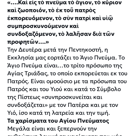
«….Καὶ εἰς τὸ πνεῦμα τὸ ἅγιον, τὸ κύριον
καὶ ζωοποιόν, τὸ ἐκ τοῦ πατρὸς
ἐκπορευόμενον, τὸ σὺν πατρὶ καὶ υἱῷ
συμπροσκυνούμενον καὶ
συνδοξαζόμενον, τὸ λαλῆσαν διὰ τῶν
προφητῶν….»
Την Δευτέρα μετά την Πεντηκοστή, η
Εκκλησία μας εορτάζει το Άγιο Πνεύμα. Το
Άγιο Πνεύμα είναι…το τρίτο πρόσωπο της
Αγίας Τριάδας, το οποίο εκπορεύεται εκ του
Πατρός. Είναι ομοούσιο με τα πρόσωπα του
Πατρός και του Υιού και κατά το Σύμβολο
της Πίστεως «συνπροσκυνείται και
συνδοξάζεται» με τον Πατέρα και με τον
Υιό, ίσο κατά τη λατρεία και την τιμή.
Τα χαρίσματα του Αγίου Πνεύματος
Μεγάλα είναι και ξεπερνούν την