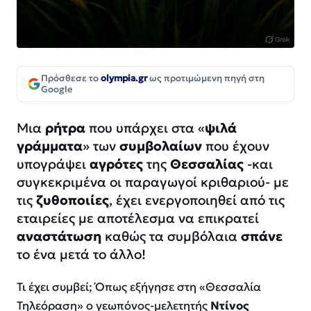
Πρόσθεσε το
olympia.gr
ως προτιμώμενη πηγή στη
Google
Μια
ρήτρα
που υπάρχει στα «
ψιλά
γράμματα
» των
συμβολαίων
που έχουν
υπογράψει
αγρότες
της
Θεσσαλίας
-και
συγκεκριμένα οι παραγωγοί κριθαριού- με
τις
ζυθοποιίες
, έχει ενεργοποιηθεί από τις
εταιρείες με αποτέλεσμα να επικρατεί
αναστάτωση
καθώς τα συμβόλαια
σπάνε
το ένα μετά το άλλο!
Τι έχει συμβεί; Όπως εξήγησε στη «Θεσσαλία
Τηλεόραση» ο γεωπόνος-μελετητής
Ντίνος