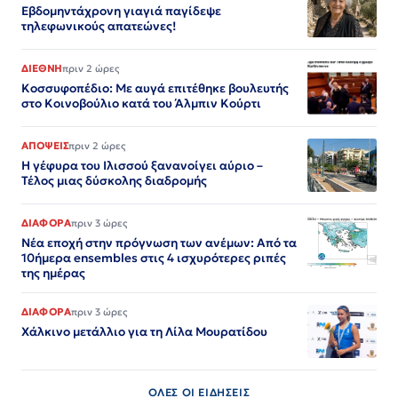
Εβδομηντάχρονη γιαγιά παγίδεψε
τηλεφωνικούς απατεώνες!
ΔΙΕΘΝΗ
πριν 2 ώρες
Κοσσυφοπέδιο: Με αυγά επιτέθηκε βουλευτής
στο Κοινοβούλιο κατά του Άλμπιν Κούρτι
ΑΠΟΨΕΙΣ
πριν 2 ώρες
Η γέφυρα του Ιλισσού ξανανοίγει αύριο –
Τέλος μιας δύσκολης διαδρομής
ΔΙΑΦΟΡΑ
πριν 3 ώρες
Νέα εποχή στην πρόγνωση των ανέμων: Από τα
10ήμερα ensembles στις 4 ισχυρότερες ριπές
της ημέρας
ΔΙΑΦΟΡΑ
πριν 3 ώρες
Χάλκινο μετάλλιο για τη Λίλα Μουρατίδου
ΟΛΕΣ ΟΙ ΕΙΔΗΣΕΙΣ