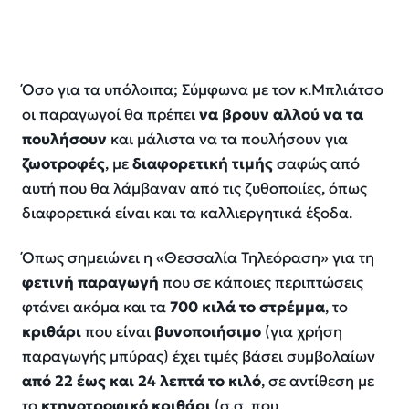
Όσο για τα υπόλοιπα; Σύμφωνα με τον κ.Μπλιάτσο
οι παραγωγοί θα πρέπει
να βρουν αλλού να τα
πουλήσουν
και μάλιστα να τα πουλήσουν για
ζωοτροφές
, με
διαφορετική τιμής
σαφώς από
αυτή που θα λάμβαναν από τις ζυθοποιίες, όπως
διαφορετικά είναι και τα καλλιεργητικά έξοδα.
Όπως σημειώνει η «Θεσσαλία Τηλεόραση» για τη
φετινή παραγωγή
που σε κάποιες περιπτώσεις
φτάνει ακόμα και τα
700 κιλά το στρέμμα
, το
κριθάρι
που είναι
βυνοποιήσιμο
(για χρήση
παραγωγής μπύρας) έχει τιμές βάσει συμβολαίων
από 22 έως και 24 λεπτά το κιλό
, σε αντίθεση με
το
κτηνοτροφικό κριθάρι
(σ.σ. που