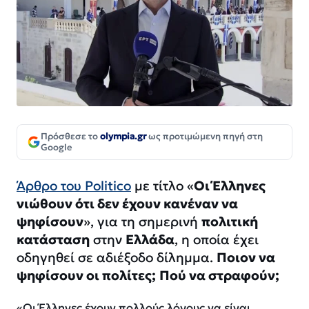
Πρόσθεσε το
olympia.gr
ως προτιμώμενη πηγή στη
Google
Άρθρο του Politico
με τίτλο «
Οι Έλληνες
νιώθουν ότι δεν έχουν κανέναν να
ψηφίσουν
», για τη σημερινή
πολιτική
κατάσταση
στην
Ελλάδα
, η οποία έχει
οδηγηθεί σε αδιέξοδο δίλημμα.
Ποιον να
ψηφίσουν οι πολίτες;
Πού να στραφούν;
«Οι Έλληνες έχουν πολλούς λόγους να είναι