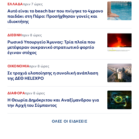
ΕΛΛΑΔΑ
πριν 7 ώρες
Αυτό είναι το beach bar που πνίγηκε το 4χρονο
παιδάκι στη Πάρο: Προσήχθησαν γονείς και
ιδιοκτήτης
ΔΙΕΘΝΗ
πριν 8 ώρες
Ρωσικό Υπουργείο Άμυνας: Τρία πλοία που
μετέφεραν ουκρανικό στρατιωτικό φορτίο
έγιναν στόχος
ΟΙΚΟΝΟΜΙΑ
πριν 8 ώρες
Σε τροχιά υλοποίησης η συνολική ανάπλαση
της ΔΕΘ HELEXPO
ΔΙΑΦΟΡΑ
πριν 8 ώρες
Η Θεωρία Δημόκριτου και Αναξίμανδρου για
την Αρχή του Σύμπαντος
ΟΛΕΣ ΟΙ ΕΙΔΗΣΕΙΣ