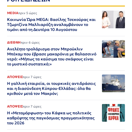
MEDIA
πριν 5 ώρες
Κοινωνία Ώρα MEGA: Βασίλης Τσεκούρας και
Τζωρτζίνα Μαλλιαρόζη αναλαμβάνουν το
τιμόνι από τη Δευτέρα 10 Αυγούστου
ΔΙΕΘΝΗ
πριν 6 ώρες
Ανελέητο τρολάρισμα στον Μπρούκλιν
Μπέκαμ που έβρασε μακαρόνια με θαλασσινό
νερό: «Μήπως τα καύσιμα του σκάφους είναι
το μυστικό συστατικό;»
ΑΠΟΨΕΙΣ
πριν 7 ώρες
Η γαλλική εταιρεία, οι τουρκικές αντιδράσεις
και η διασύνδεση Κύπρου-Ελλάδας: όλα θα
κριθούν μετά τον Μακρόν;
ΑΠΟΨΕΙΣ
πριν 7 ώρες
Η «Μεταμόρφωση» του Κάφκα ως πολιτικός
καθρέφτης της παγκόσμιας πραγματικότητας
του 2026