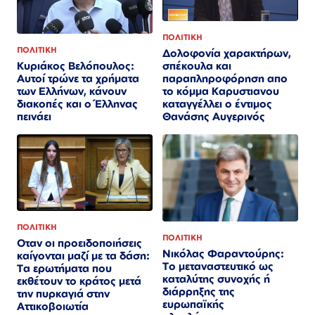
ΠΟΛΙΤΙΚΗ
ΠΟΛΙΤΙΚΗ
Δολοφονία χαρακτήρων,
σπέκουλα και
Κυριάκος Βελόπουλος:
παραπληροφόρηση απο
Αυτοί τρώνε τα χρήματα
το κόμμα Καρυστιανου
των Ελλήνων, κάνουν
καταγγέλλει ο έντιμος
διακοπές και ο Έλληνας
Θανάσης Αυγερινός
πεινάει
ΠΟΛΙΤΙΚΗ
ΠΟΛΙΤΙΚΗ
Οταν οι προειδοποιήσεις
Νικόλας Φαραντούρης:
καίγονται μαζί με τα δάση:
Το μεταναστευτικό ως
Τα ερωτήματα που
καταλύτης συνοχής ή
εκθέτουν το κράτος μετά
διάρρηξης της
την πυρκαγιά στην
ευρωπαϊκής
Αττικοβοιωτία