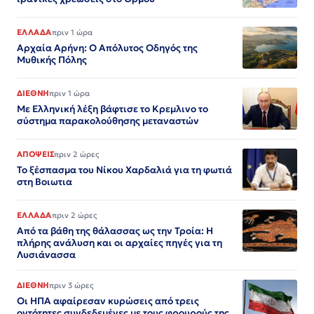
ΕΛΛΑΔΑ
πριν 1 ώρα
Αρχαία Αρήνη: Ο Απόλυτος Οδηγός της
Μυθικής Πόλης
ΔΙΕΘΝΗ
πριν 1 ώρα
Με Ελληνική λέξη βάφτισε το Κρεμλινο το
σύστημα παρακολούθησης μεταναστών
ΑΠΟΨΕΙΣ
πριν 2 ώρες
Το ξέσπασμα του Νίκου Χαρδαλιά για τη φωτιά
στη Βοιωτια
ΕΛΛΑΔΑ
πριν 2 ώρες
Από τα βάθη της θάλασσας ως την Τροία: Η
πλήρης ανάλυση και οι αρχαίες πηγές για τη
Λυσιάνασσα
ΔΙΕΘΝΗ
πριν 3 ώρες
Οι ΗΠΑ αφαίρεσαν κυρώσεις από τρεις
οντότητες συνδεδεμένες με τους φρουρούς της