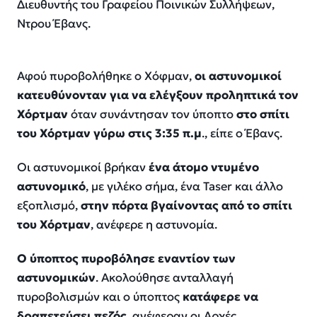
Διευθυντής του Γραφείου Ποινικών Συλλήψεων,
Ντρου Έβανς.
Αφού πυροβολήθηκε ο Χόφμαν,
οι αστυνομικοί
κατευθύνονταν για να ελέγξουν προληπτικά τον
Χόρτμαν
όταν συνάντησαν τον ύποπτο
στο σπίτι
του Χόρτμαν γύρω στις 3:35 π.μ
., είπε ο Έβανς.
Οι αστυνομικοί βρήκαν
ένα άτομο ντυμένο
αστυνομικό
, με γιλέκο σήμα, ένα Taser και άλλο
εξοπλισμό,
στην πόρτα βγαίνοντας από το σπίτι
του Χόρτμαν
, ανέφερε η αστυνομία.
Ο ύποπτος πυροβόλησε εναντίον των
αστυνομικών
. Ακολούθησε ανταλλαγή
πυροβολισμών και ο ύποπτος
κατάφερε να
δραπετεύσει πεζός
, ανέφεραν οι Αρχές.