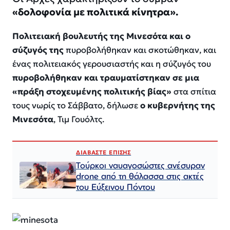
«
δολοφονία με πολιτικά κίνητρα
».
Πολιτειακή βουλευτής της Μινεσότα και ο
σύζυγός της
πυροβολήθηκαν και σκοτώθηκαν, και
ένας πολιτειακός γερουσιαστής και η σύζυγός του
πυροβολήθηκαν και τραυματίστηκαν σε μια
«
πράξη στοχευμένης πολιτικής βίας
»
στα σπίτια
τους νωρίς το Σάββατο, δήλωσε
ο κυβερνήτης της
Μινεσότα
, Τιμ Γουόλτς.
ΔΙΑΒΑΣΤΕ ΕΠΙΣΗΣ
Τούρκοι ναυαγοσώστες ανέσυραν
drone από τη θάλασσα στις ακτές
του Εύξεινου Πόντου