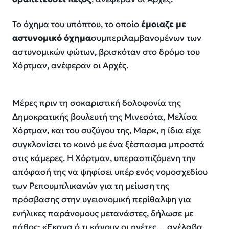
Το όχημα του υπόπτου, το οποίο
έμοιαζε με
αστυνομικό όχημα
συμπεριλαμβανομένων των
αστυνομικών φώτων, βρισκόταν στο δρόμο του
Χόρτμαν, ανέφεραν οι Αρχές.
Μέρες πριν τη σοκαριστική δολοφονία της
Δημοκρατικής βουλευτή της Μινεσότα, Μελίσα
Χόρτμαν, και του συζύγου της, Μαρκ, η ίδια είχε
συγκλονίσει το κοινό με ένα ξέσπασμα μπροστά
στις κάμερες. Η Χόρτμαν, υπερασπιζόμενη την
απόφασή της να ψηφίσει υπέρ ενός νομοσχεδίου
των Ρεπουμπλικανών για τη μείωση της
πρόσβασης στην υγειονομική περίθαλψη για
ενήλικες παράνομους μετανάστες, δήλωσε με
πάθος: «Έκανα ό,τι κάνουν οι ηγέτες… ανέλαβα