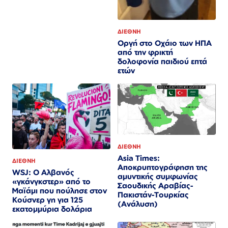
ΔΙΕΘΝΗ
Οργή στο Οχάιο των ΗΠΑ
από την φρικτή
δολοφονία παιδιού επτά
ετών
ΔΙΕΘΝΗ
Asia Times:
ΔΙΕΘΝΗ
Αποκρυπτογράφηση της
WSJ: Ο Αλβανός
αμυντικής συμφωνίας
«γκάνγκστερ» από το
Σαουδικής Αραβίας-
Μαϊάμι που πούλησε στον
Πακιστάν-Τουρκίας
Κούσνερ γη για 125
(Ανάλυση)
εκατομμύρια δολάρια