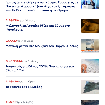
Ερντογάν σε πλήρη κινητικότητα: Συμμαχίες με
Πακιστάν-Σαουδική (και Αίγυπτο;), η άρνηση
των F-35 και η απότομη σιωπή του Τραμπ
ΔΙΑΦΟΡΑ
πριν 10 ώρες
Μελαγχολία: Αρχαίες Ρίζες και Σύγχρονη
Ψυχολογία
ΕΛΛΑΔΑ
πριν 11 ώρες
Μεγάλη φωτιά στο Μουζάκι του Πύργου Ηλείας
ΟΙΚΟΝΟΜΙΑ
πριν 11 ώρες
Τουρισμός για Όλους 2026: Πότε ανοίγει για
όλα τα ΑΦΜ
ΔΙΑΦΟΡΑ
πριν 11 ώρες
Το κράνος του Μιλτιάδη
ΔΙΕΘΝΗ
πριν 12 ώρες