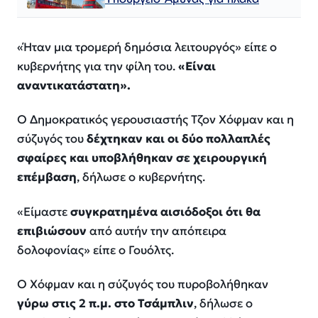
«
Ήταν μια τρομερή δημόσια λειτουργός
» είπε ο
κυβερνήτης για την φίλη του.
«
Είναι
αναντικατάστατη
».
Ο Δημοκρατικός γερουσιαστής Τζον Χόφμαν και η
σύζυγός του
δέχτηκαν και οι δύο πολλαπλές
σφαίρες και υποβλήθηκαν σε χειρουργική
επέμβαση
, δήλωσε ο κυβερνήτης.
«
Είμαστε
συγκρατημένα αισιόδοξοι ότι θα
επιβιώσουν
από αυτήν την απόπειρα
δολοφονίας
» είπε ο Γουόλτς.
Ο Χόφμαν και η σύζυγός του πυροβολήθηκαν
γύρω στις 2 π.μ. στο Τσάμπλιν
, δήλωσε ο