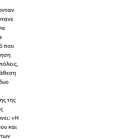
ύονταν
ότανε
να
α
μό που
ρηση
πόλεις,
ιάθεση
 δυο
ης της
ης
νει: «Η
ου και
 των