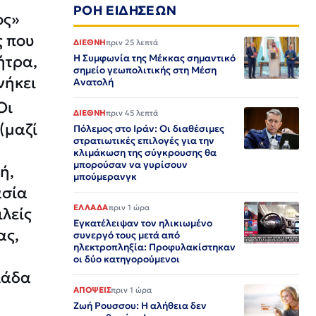
ΡΟΗ ΕΙΔΗΣΕΩΝ
ος»
ς που
ΔΙΕΘΝΗ
πριν 25 λεπτά
ήτρα,
Η Συμφωνία της Μέκκας σημαντικό
σημείο γεωπολιτικής στη Μέση
νήκει
Ανατολή
Οι
ΔΙΕΘΝΗ
πριν 45 λεπτά
(μαζί
Πόλεμος στο Ιράν: Οι διαθέσιμες
στρατιωτικές επιλογές για την
κλιμάκωση της σύγκρουσης θα
μπορούσαν να γυρίσουν
ή,
μπούμερανγκ
ασία
ΕΛΛΑΔΑ
πριν 1 ώρα
ιλείς
Εγκατέλειψαν τον ηλικιωμένο
ας,
συνεργό τους μετά από
ηλεκτροπληξία: Προφυλακίστηκαν
οι δύο κατηγορούμενοι
λάδα
ΑΠΟΨΕΙΣ
πριν 1 ώρα
Ζωή Ρουσσου: Η αλήθεια δεν