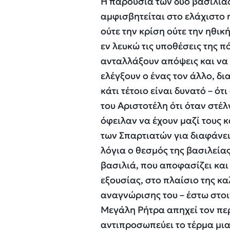
Η παρουσία των δύο βασιλιάδ
αμφισβητείται στο ελάχιστο 
ούτε την κρίση ούτε την ηθικ
εν λευκώ τις υποθέσεις της 
ανταλλάξουν απόψεις και να 
ελέγξουν ο ένας τον άλλο, δι
κάτι τέτοιο είναι δυνατό – ό
του Αριστοτέλη ότι όταν στέ
όφειλαν να έχουν μαζί τους κ
των Σπαρτιατών για διαφάνει
λόγια ο θεσμός της βασιλείας
βασιλιά, που αποφασίζει και
εξουσίας, στο πλαίσιο της κα
αναγνώρισης του – έστω στο
Μεγάλη Ρήτρα απηχεί τον περ
αντιπροσωπεύει το τέρμα μια