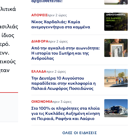
αρχειοθετείται!
ολιτικά
ΑΠΟΨΕΙΣ
πριν 2 ώρες
Νίκος Χαρδαλιάς: Καμία
ασιλιάς
ανεμογεννήτρια στα καμμένα
 ίδιος
ΔΙΑΦΟΡΑ
πριν 2 ώρες
ερό.
Από την αγκαλιά στην αιωνιότητα:
ενν.
Η ιστορία του Σωτήρη και της
Ανδρούλας
τικούς
ήταν
ΕΛΛΑΔΑ
πριν 2 ώρες
Την Δευτέρα 10 Αυγούστου
παραδίδεται στην κυκλοφορία η
Παλαιά Λεωφόρος Ποσειδώνος
ΟΙΚΟΝΟΜΙΑ
πριν 3 ώρες
Στο 100% οι πληρότητες στα πλοία
για τις Κυκλάδες Αυξημένη κίνηση
σε Πειραιά, Ραφήνα και Λαύριο
ΟΛΕΣ ΟΙ ΕΙΔΗΣΕΙΣ