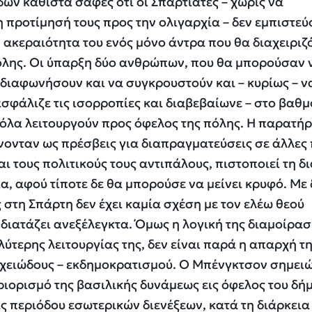
ων καθιστά σαφές ότι οι Σπαρτιάτες – χωρίς να
η προτίμησή τους προς την ολιγαρχία – δεν εμπιστε
ή ακεραιότητα του ενός μόνο άντρα που θα διαχειριζ
πόλης. Οι ύπαρξη δύο ανθρώπων, που θα μπορούσαν 
διαφωνήσουν και να συγκρουστούν και – κυρίως – ν
ασφάλιζε τις ισορροπίες και διαβεβαίωνε – στο βαθ
τι όλα λειτουργούν προς όφελος της πόλης. Η παρατή
λνονταν ως πρέσβεις για διαπραγματεύσεις σε άλλες 
αι τους πολιτικούς τους αντιπάλους, πιστοποιεί τη δ
α, αφού τίποτε δε θα μπορούσε να μείνει κρυφό. Με
 στη Σπάρτη δεν έχει καμία σχέση με τον ελέω θεού
 διατάζει ανεξέλεγκτα. Όμως η λογική της διαμοίρασ
λύτερης λειτουργίας της, δεν είναι παρά η απαρχή τ
ιχειώδους – εκδημοκρατισμού. Ο Μπένγκτσον σημειώ
ιορισμό της βασιλικής δυνάμεως εις όφελος του δήμ
ς περιόδου εσωτερικών διενέξεων, κατά τη διάρκεια