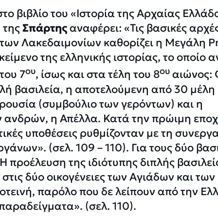
ο βιβλίο του «Ιστορία της Αρχαίας Ελλάδ
α της
Σπάρτης
αναφέρει: «Τις βασικές αρχέ
 των Λακεδαιμονίων καθορίζει η Μεγάλη Ρ
κείμενο της ελληνικής ιστορίας, το οποίο α
ου
ου
του 7
, ίσως και στα τέλη του 8
αιώνος: 
πλή βασιλεία, η αποτελούμενη από 30 μέλη 
Γερουσία (συμβούλιο των γερόντων) και η
 ανδρών, η Απέλλα. Κατά την πρώιμη εποχ
ιτικές υποθέσεις ρυθμίζονταν με τη συνεργ
νων». (σελ. 109 – 110). Για τους δύο βασ
Η προέλευση της ιδιότυπης διπλής βασιλεί
στις δύο οικογένειες των Αγιάδων και των
οτεινή, παρόλο που δε λείπουν από την Ελ
παραδείγματα». (σελ. 110).