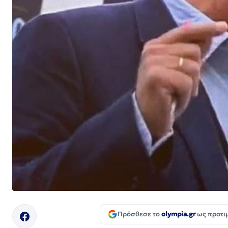
Πρόσθεσε το
olympia.gr
ως προτι