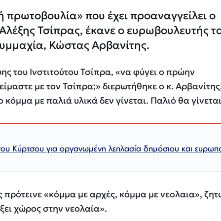
ή πρωτοβουλία» που έχει προαναγγείλει ο
λέξης Τσίπρας, έκανε ο ευρωβουλευτής τ
Συμμαχία, Κώστας Αρβανίτης.
ης του Ινστιτούτου Τσίπρα, «να φύγει ο πρώην
ίμαστε με τον Τσίπρα;» διερωτήθηκε ο κ. Αρβανίτης,
κόμμα με παλιά υλικά δεν γίνεται. Παλιό θα γίνεται
ου Κύρτσου για οργανωμένη λεηλασία δημόσιου και ευρωπ
ης πρότεινε «κόμμα με αρχές, κόμμα με νεολαια», ζη
ξει χώρος στην νεολαία».