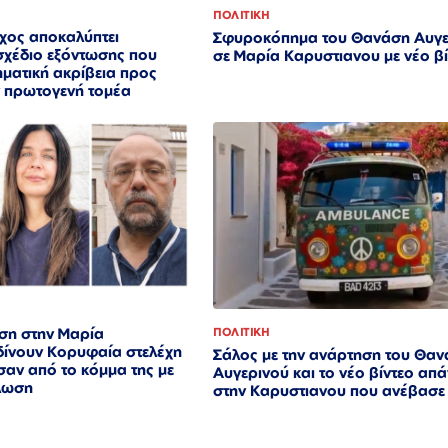
ΠΟΛΙΤΙΚΗ
ος αποκαλύπτει
Σφυροκόπημα του Θανάση Αυγε
σχέδιο εξόντωσης που
σε Μαρία Καρυστιανου με νέο β
ηματική ακρίβεια προς
ν πρωτογενή τομέα
ση στην Μαρία
ΠΟΛΙΤΙΚΗ
δίνουν Κορυφαία στελέχη
Σάλος με την ανάρτηση του Θα
αν από το κόμμα της με
Αυγερινού και το νέο βίντεο απ
ήλωση
στην Καρυστιανου που ανέβασε