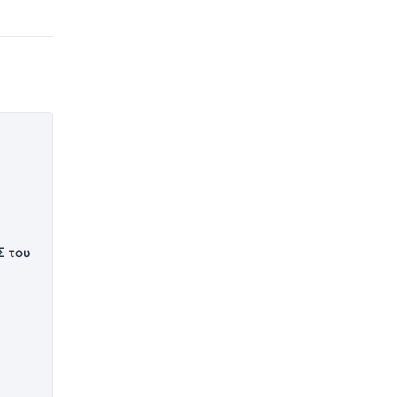
Σ του