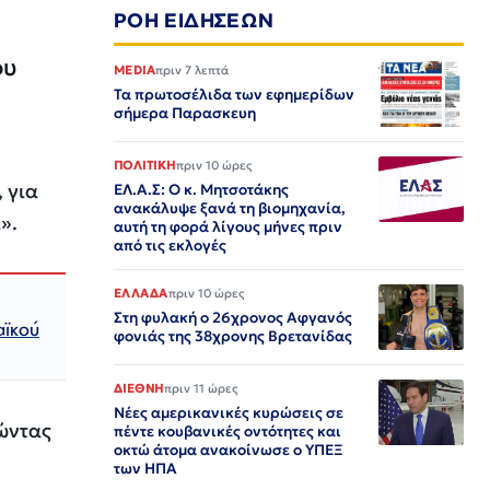
ΡΟΗ ΕΙΔΗΣΕΩΝ
ου
MEDIA
πριν 7 λεπτά
Τα πρωτοσέλιδα των εφημερίδων
σήμερα Παρασκευη
ΠΟΛΙΤΙΚΗ
πριν 10 ώρες
 για
ΕΛ.Α.Σ: Ο κ. Μητσοτάκης
ανακάλυψε ξανά τη βιομηχανία,
».
αυτή τη φορά λίγους μήνες πριν
από τις εκλογές
ΕΛΛΑΔΑ
πριν 10 ώρες
Στη φυλακή ο 26χρονος Αφγανός
αϊκού
φονιάς της 38χρονης Βρετανίδας
ΔΙΕΘΝΗ
πριν 11 ώρες
Νέες αμερικανικές κυρώσεις σε
τώντας
πέντε κουβανικές οντότητες και
οκτώ άτομα ανακοίνωσε ο ΥΠΕΞ
των ΗΠΑ