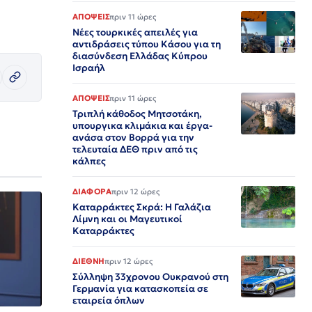
ΑΠΟΨΕΙΣ
πριν 11 ώρες
Νέες τουρκικές απειλές για
αντιδράσεις τύπου Κάσου για τη
διασύνδεση Ελλάδας Κύπρου
Ισραήλ
ΑΠΟΨΕΙΣ
πριν 11 ώρες
Τριπλή κάθοδος Μητσοτάκη,
υπουργικα κλιμάκια και έργα-
ανάσα στον Βορρά για την
τελευταία ΔΕΘ πριν από τις
κάλπες
ΔΙΑΦΟΡΑ
πριν 12 ώρες
Καταρράκτες Σκρά: Η Γαλάζια
Λίμνη και οι Μαγευτικοί
Καταρράκτες
ΔΙΕΘΝΗ
πριν 12 ώρες
Σύλληψη 33χρονου Ουκρανού στη
Γερμανία για κατασκοπεία σε
εταιρεία όπλων