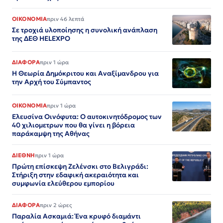
ΟΙΚΟΝΟΜΙΑ
πριν 46 λεπτά
Σε τροχιά υλοποίησης η συνολική ανάπλαση
της ΔΕΘ HELEXPO
ΔΙΑΦΟΡΑ
πριν 1 ώρα
Η Θεωρία Δημόκριτου και Αναξίμανδρου για
την Αρχή του Σύμπαντος
ΟΙΚΟΝΟΜΙΑ
πριν 1 ώρα
Ελευσίνα Οινόφυτα: Ο αυτοκινητόδρομος των
40 χιλιομετρων που θα γίνει η βόρεια
παράκαμψη της Αθήνας
ΔΙΕΘΝΗ
πριν 1 ώρα
Πρώτη επίσκεψη Ζελένσκι στο Βελιγράδι:
Στήριξη στην εδαφική ακεραιότητα και
συμφωνία ελεύθερου εμπορίου
ΔΙΑΦΟΡΑ
πριν 2 ώρες
Παραλία Ασκαμιά: Ένα κρυφό διαμάντι