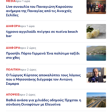
MEDIA
πριν 1 ώρα
Live συναυλία του Παναγιώτη Καρούσου
ανήμερα της Παναγίας από τις Ανοιχτές
Σελίδες
ΔΙΑΦΟΡΑ
πριν 1 ώρα
4χρονο αγγελούδι πνίγηκε σε πισίνα beach
bar
ΔΙΑΦΟΡΑ
πριν 2 ώρες
Προσήλι Πόρτο Γερμενό: Ένα πολύτιμο ταξίδι
στο χθες
ΠΟΛΙΤΙΚΗ
πριν 2 ώρες
Ο Γιώργος Κύρτσος αποκαλύπτει τους λόγους
που ο Μητσοτάκης διέγραψε τον Αντώνη
Σαμαρα
ΑΠΟΨΕΙΣ
πριν 2 ώρες
Βαθιά ανάσα για χιλιάδες οδηγούς: Έρχεται η
σύνδεση Οινοφύτων με Ελευσίνα