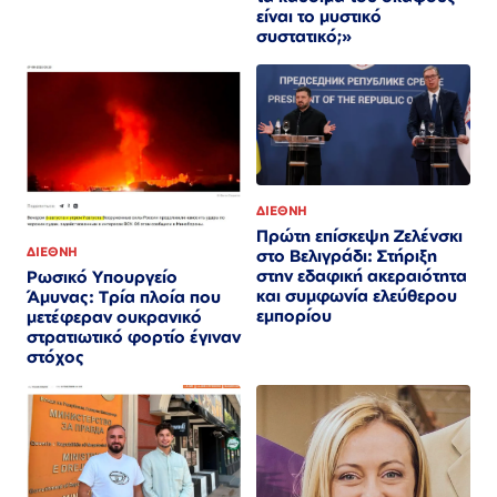
είναι το μυστικό
συστατικό;»
ΔΙΕΘΝΗ
Πρώτη επίσκεψη Ζελένσκι
ΔΙΕΘΝΗ
στο Βελιγράδι: Στήριξη
στην εδαφική ακεραιότητα
Ρωσικό Υπουργείο
και συμφωνία ελεύθερου
Άμυνας: Τρία πλοία που
εμπορίου
μετέφεραν ουκρανικό
στρατιωτικό φορτίο έγιναν
στόχος