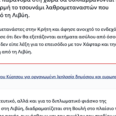
ορμή το τσουνάμι λαθρομεταναστών που
ό τη Λιβύη.
 μετανάστες στην Κρήτη και άφησε ανοιχτό το ενδεχ
νισε ότι δεν θα εξετάζονται αιτήματα ασύλου από όσο
δεν είπε λέξη για το επεισόδιο με τον Χάφταρ και τη
από τη Λιβύη.
ου Κύρτσου για οργανωμένη λεηλασία δημόσιου και ευρωπ
ευτικό, αλλά και για το διπλωματικό φιάσκο της
τη Λιβύη, διαδραματίζεται στη Βουλή στο πλαίσιο 
ης αρχής, των άρθρων και του συνόλου του σχεδίου 