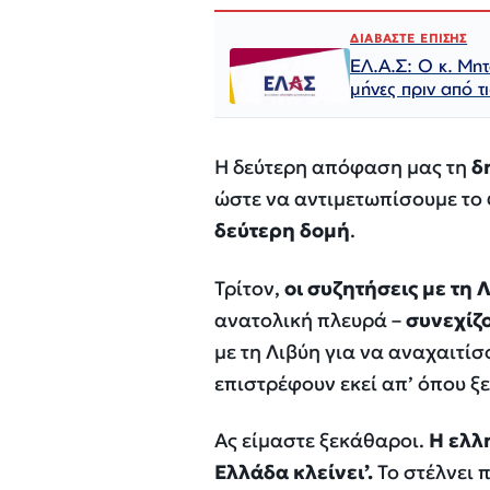
ΔΙΑΒΑΣΤΕ ΕΠΙΣΗΣ
ΕΛ.Α.Σ: Ο κ. Μη
μήνες πριν από τ
Η δεύτερη απόφαση μας τη
δ
ώστε να αντιμετωπίσουμε το 
δεύτερη δομή
.
Τρίτον,
οι συζητήσεις με τη 
ανατολική πλευρά –
συνεχίζ
με τη Λιβύη για να αναχαιτίσ
επιστρέφουν εκεί απ’ όπου ξ
Ας είμαστε ξεκάθαροι.
Η ελλ
Ελλάδα κλείνει’.
Το στέλνει π