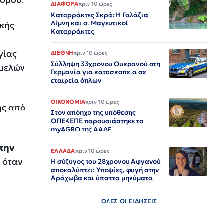
ΔΙΑΦΟΡΑ
πριν 10 ώρες
Καταρράκτες Σκρά: Η Γαλάζια
Λίμνη και οι Μαγευτικοί
κής
Καταρράκτες
γίας
ΔΙΕΘΝΗ
πριν 10 ώρες
Σύλληψη 33χρονου Ουκρανού στη
 μελών
Γερμανία για κατασκοπεία σε
εταιρεία όπλων
ΟΙΚΟΝΟΜΙΑ
πριν 10 ώρες
ης από
Στον απόηχο της υπόθεσης
ΟΠΕΚΕΠΕ παρουσιάστηκε το
myAGRO της ΑΑΔΕ
 την
ΕΛΛΑΔΑ
πριν 10 ώρες
α όταν
Η σύζυγος του 28χρονου Αφγανού
αποκαλύπτει: Υποψίες, φυγή στην
Αράχωβα και ύποπτα μηνύματα
ΟΛΕΣ ΟΙ ΕΙΔΗΣΕΙΣ