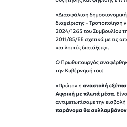
«Διασφάλιση δημοσιονομική
διαχείρισης – Τροποποίηση ν
2024/1265 του Συμβουλίου τη
2011/85/ΕΕ σχετικά με τις α
και λοιπές διατάξεις».
Ο Πρωθυπουργός αναφέρθηκ
την Κυβέρνησή του:
«
Πρώτον η
αναστολή εξέταση
Αφρική με πλωτά μέσα
. Είν
αντιμετωπίσαμε την εισβολή 
παράνομα θα συλλαμβάνοντα