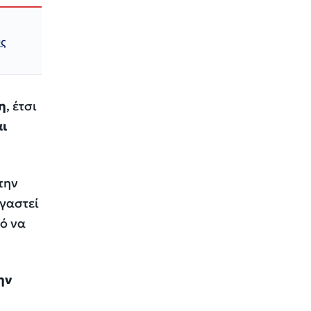
υς
η
, έτσι
ι
την
ργαστεί
τό να
ην