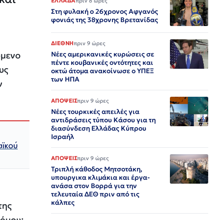
ΕΛΛΑΔΑ
πριν 8 ώρες
Στη φυλακή ο 26χρονος Αφγανός
φονιάς της 38χρονης Βρετανίδας
ΔΙΕΘΝΗ
πριν 9 ώρες
όμενο
Νέες αμερικανικές κυρώσεις σε
πέντε κουβανικές οντότητες και
υς
οκτώ άτομα ανακοίνωσε ο ΥΠΕΞ
των ΗΠΑ
ν
ΑΠΟΨΕΙΣ
πριν 9 ώρες
Νέες τουρκικές απειλές για
αντιδράσεις τύπου Κάσου για τη
διασύνδεση Ελλάδας Κύπρου
Ισραήλ
αϊκού
ΑΠΟΨΕΙΣ
πριν 9 ώρες
Τριπλή κάθοδος Μητσοτάκη,
υπουργικα κλιμάκια και έργα-
ανάσα στον Βορρά για την
τελευταία ΔΕΘ πριν από τις
κάλπες
της
νόμου: