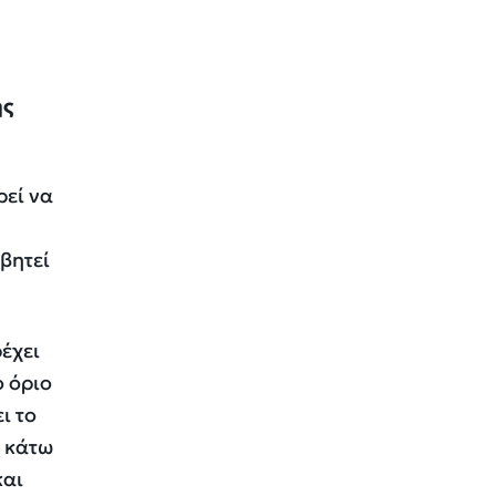
ης
ρεί να
σβητεί
ρέχει
ο όριο
ι το
α κάτω
και