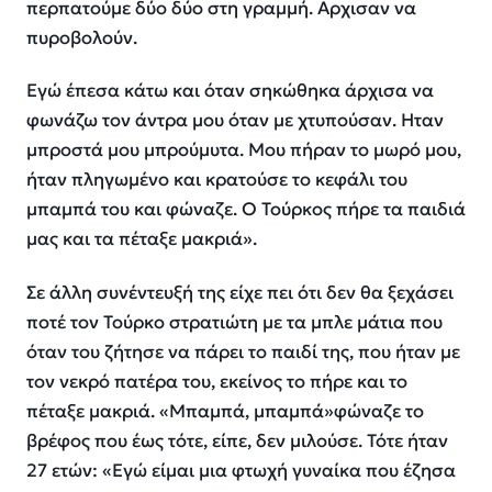
περπατούμε δύο δύο στη γραμμή. Αρχισαν να
πυροβολούν.
Εγώ έπεσα κάτω και όταν σηκώθηκα άρχισα να
φωνάζω τον άντρα μου όταν με χτυπούσαν. Ηταν
μπροστά μου μπρούμυτα. Μου πήραν το μωρό μου,
ήταν πληγωμένο και κρατούσε το κεφάλι του
μπαμπά του και φώναζε. Ο Τούρκος πήρε τα παιδιά
μας και τα πέταξε μακριά».
Σε άλλη συνέντευξή της είχε πει ότι δεν θα ξεχάσει
ποτέ τον Τούρκο στρατιώτη με τα μπλε μάτια που
όταν του ζήτησε να πάρει το παιδί της, που ήταν με
τον νεκρό πατέρα του, εκείνος το πήρε και το
πέταξε μακριά.
«Μπαμπά, μπαμπά»
φώναζε το
βρέφος που έως τότε, είπε, δεν μιλούσε. Τότε ήταν
27 ετών:
«Εγώ είμαι μια φτωχή γυναίκα που έζησα