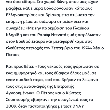
για όσα είδαμε. Στο χωριό Βώνη, όπου μας είχαν
μαζέψει, κάθε μέρα δολοφονούσαν κάποιους
Ελληνοκυπρίους και βρίσκαμε τα πτώματα την
επόμενη μέρα σε διάφορα σημεία»
λέει και
συνεχίζει:
«Με την παρέμβαση του Γλαύκου
Κληρίδη και του Ραούφ Ντενκτάς μάς παρέδωσαν
στον Ερυθρό Σταυρό και μεταφερθήκαμε στις
ελεύθερες περιοχές τον Σεπτέμβριο του 1974»
λέει ο
Πέτρος.
Και προσθέτει:
«Τους νεκρούς τούς φόρτωσαν σε
ένα ημιφορτηγό και τους έθαψαν όλους μαζί σε
έναν ομαδικό τάφο, εκεί που βρήκαν τα λείψανά
τους στις ανασκαφές της Επιτροπής
Αγνοουμένων».
Ο Πέτρος και ο Κώστας
Σουππουρής «βρήκαν» την οικογένειά τους το
2009, όταν πιστοποιήθηκε με τεστ DNA η