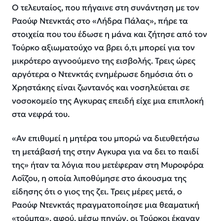
Ο τελευταίος, που πήγαινε στη συνάντηση με τον
Ραούφ Ντενκτάς στο «Λήδρα Πάλας», πήρε τα
στοιχεία που του έδωσε η μάνα και ζήτησε από τον
Τούρκο αξιωματούχο να βρει ό,τι μπορεί για τον
μικρότερο αγνοούμενο της εισβολής. Τρεις ώρες
αργότερα ο Ντενκτάς ενημέρωσε δημόσια ότι ο
Χρηστάκης είναι ζωντανός και νοσηλεύεται σε
νοσοκομείο της Αγκυρας επειδή είχε μια επιπλοκή
στα νεφρά του.
«Αν επιθυμεί η μητέρα του μπορώ να διευθετήσω
τη μετάβασή της στην Αγκυρα για να δει το παιδί
της»
ήταν τα λόγια που μετέφεραν στη Μυροφόρα
Λοΐζου, η οποία λιποθύμησε στο άκουσμα της
είδησης ότι ο γιος της ζει. Τρεις μέρες μετά, ο
Ραούφ Ντενκτάς πραγματοποίησε μια θεαματική
«τούμπα», αφού, μέσω πηγών, οι Τούρκοι έκαναν