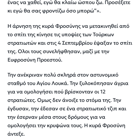
ένας να χαθεί, εγώ θα κλαίω ώσπου ζω. Προσέξετε
κι εγώ θα σας φροντίζω όσο μπορώ”».
Η άρνηση της κυρά Φροσύνης να μετακινηθεί από
το σπίτι της κίνησε τις υποψίες των Τούρκων
στρατιωτών και στις 4 Σεπτεμβρίου έψαξαν το σπίτι
της. Ολοι τους συνελήφθησαν, μαζί με την
Ευφροσύνη Προεστού.
Την ανέκριναν πολύ σκληρά στον αστυνομικό
σταθμό του Αγίου Λουκά. Την ξυλοκόπησαν άγρια
για να ομολογήσει πού βρίσκονταν οι 12
στρατιώτες. Ομως δεν άνοιξε το στόμα της. Την
έγδυσαν, την έδεσαν σε ένα στρατιωτικό τζιπ και
την έσερναν μέσα στους δρόμους για να
ομολογήσει την κρυψώνα τους. Η κυρά Φροσύνη
άντεξε.