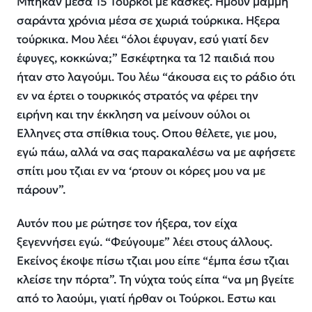
Μπήκαν μέσα 15 Τούρκοι με κάσκες. Ημουν μάμμη
σαράντα χρόνια μέσα σε χωριά τούρκικα. Ηξερα
τούρκικα. Μου λέει “όλοι έφυγαν, εσύ γιατί δεν
έφυγες, κοκκώνα;” Εσκέφτηκα τα 12 παιδιά που
ήταν στο λαγούμι. Του λέω “άκουσα εις το ράδιο ότι
εν να έρτει ο τουρκικός στρατός να φέρει την
ειρήνη και την έκκληση να μείνουν ούλοι οι
Ελληνες στα σπίθκια τους. Οπου θέλετε, γιε μου,
εγώ πάω, αλλά να σας παρακαλέσω να με αφήσετε
σπίτι μου τζιαι εν να ‘ρτουν οι κόρες μου να με
πάρουν”.
Αυτόν που με ρώτησε τον ήξερα, τον είχα
ξεγεννήσει εγώ. “Φεύγουμε” λέει στους άλλους.
Εκείνος έκοψε πίσω τζιαι μου είπε “έμπα έσω τζιαι
κλείσε την πόρτα”. Τη νύχτα τούς είπα “να μη βγείτε
από το λαούμι, γιατί ήρθαν οι Τούρκοι. Εστω και