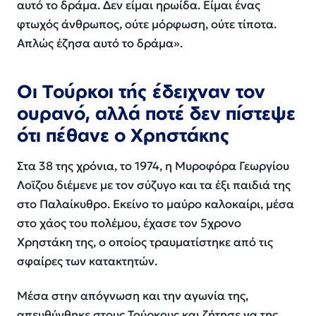
αυτό το δράμα. Δεν είμαι ηρωίδα. Είμαι ένας
φτωχός άνθρωπος, ούτε μόρφωση, ούτε τίποτα.
Απλώς έζησα αυτό το δράμα».
Οι Τούρκοι τής έδειχναν τον
ουρανό, αλλά ποτέ δεν πίστεψε
ότι πέθανε ο Χρηστάκης
Στα 38 της χρόνια, το 1974, η Μυροφόρα Γεωργίου
Λοϊζου διέμενε με τον σύζυγο και τα έξι παιδιά της
στο Παλαίκυθρο. Εκείνο το μαύρο καλοκαίρι, μέσα
στο χάος του πολέμου, έχασε τον 5χρονο
Χρηστάκη της, ο οποίος τραυματίστηκε από τις
σφαίρες των κατακτητών.
Μέσα στην απόγνωση και την αγωνία της,
απευθύνθηκε στους Τούρκους και ζήτησε να της