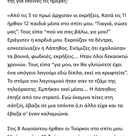
της για εκείνες τις ημέρες:
«Από τις 3 το πρωί άρχισαν οι εκρήξεις. Κατά τις 11
ήρθαν 12 παιδιά μέσα στο σπίτι μου. “Γιαγιά, σώσε
μας”. Τους είπα “πού να σας βάλω, γιε μου!”
Εράγισεν η καρδιά μου. Εκρούζαν τα δέντρα,
εσκοτείνιαζεν η Λάπηθος. Ενόμιζες ότι εχαλούσαν
τα βουνά, φωδκιές, εκρήξεις… Ηταν όλοι δεκαοκτώ
χρονών. Τους είπα “γιε μου, αν θα γλιτώσετε έχει
ένα υπόγειο λαγούμι εδώ δίπλα, εκεί να κρυφτείτε”.
Το στόμα του λαγουμιού ήταν σαν το τζάμι της
τηλεόρασης. Εμπήκαν εκεί μέσα… Η Λάπηθος
έπηξε από τον στρατό. Εγώ έκαμνα πίτες στη
σάτζιη, έβαζα σε μια τσάντα ό,τι άλλο είχα και τα
έβαζα σ’ έναν καλαμιώνα.
Στις 8 Αυγούστου ήρθαν οι Τούρκοι στο σπίτι μου.