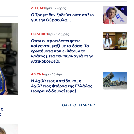
ΔΙΕΘΝΗ
πριν 12 ώρες
Ο Τραμπ δεν ξοδεύει ούτε σάλιο
για την Ούρσουλα…
ΠΟΛΙΤΙΚΗ
πριν 12 ώρες
Οταν οι προειδοποιήσεις
καίγονται μαζί με τα δάση: Τα
ερωτήματα που εκθέτουν το
κράτος μετά την πυρκαγιά στην
Αττικοβοιωτία
ΑΜΥΝΑ
πριν 13 ώρες
Η Αχίλλειος Ασπίδα και η
Αχίλλειος Φτέρνα της Ελλάδας
(τουρκικό δημοσίευμα)
ΟΛΕΣ ΟΙ ΕΙΔΗΣΕΙΣ
ός
ς