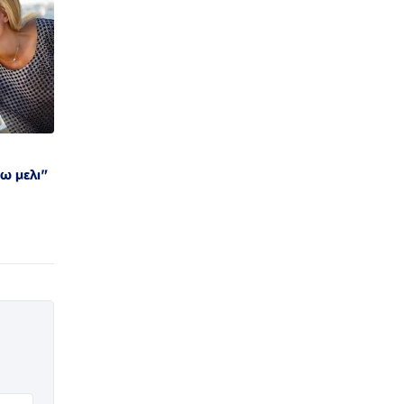
ω μελι"