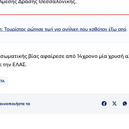
 Άμεσης Δράσης Θεσσαλονίκης.
: Τουρίστας ρώτησε τιμή για ανήλικη που καθόταν έξω από
 σωματικής βίας αφαίρεσε από 14χρονο μία χρυσή 
ε την ΕΛΑΣ.
ΤΑ
οινοποιήστε το