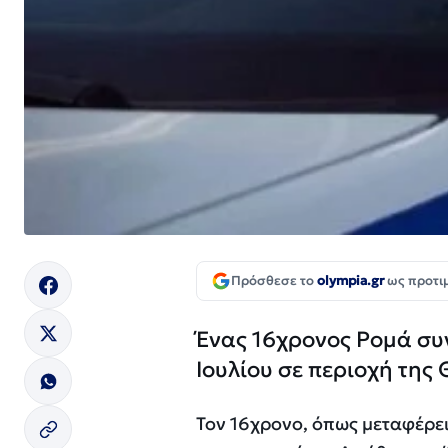
Πρόσθεσε το
olympia.gr
ως προτι
Ένας 16χρονος Ρομά συ
Ιουλίου σε περιοχή της
Τον 16χρονο, όπως μεταφέρει 