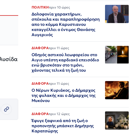
ΠΟΛΙΤΙΚΗ
πριν 10 ώρες
Δολοφονία χαρακτήρων,
σπέκουλα και παραπληροφόρηση
απο το κόμμα Καρυστιανου
καταγγέλλει ο έντιμος Θανάσης
Αυγερινός
ΔΙΑΦΟΡΑ
πριν 11 ώρες
Οδηγός αστικού λεωφορείου στο
αλυσίδα
Αιγιο υπέστη καρδιακό επεισόδιο
ενώ βρισκόταν στο τιμόνι,
χάνοντας τελικά τη ζωή του
ΔΙΑΦΟΡΑ
πριν 11 ώρες
Ο Νέρων Κυριάκος, o Δήμαρχος
της φυλακής και ο Δήμαρχος της
Μυκόνου
ΔΙΑΦΟΡΑ
πριν 12 ώρες
Έφυγε ξαφνικά από τη ζωή ο
προπονητής μπάσκετ Δημήτρης
Καρατσώρης