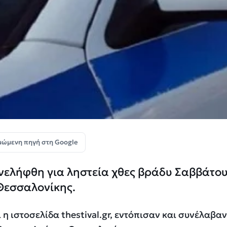
μώμενη πηγή στη Google
νελήφθη για ληστεία χθες βράδυ Σαββάτου
 Θεσσαλονίκης.
η ιστοσελίδα thestival.gr, εντόπισαν και συνέλαβαν