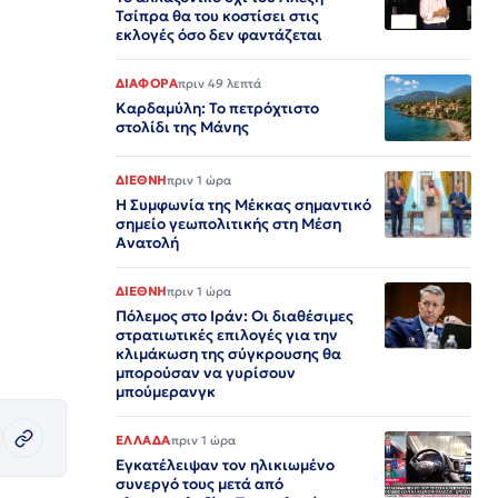
Τσίπρα θα του κοστίσει στις
εκλογές όσο δεν φαντάζεται
ΔΙΑΦΟΡΑ
πριν 49 λεπτά
Καρδαμύλη: Το πετρόχτιστο
στολίδι της Μάνης
ΔΙΕΘΝΗ
πριν 1 ώρα
Η Συμφωνία της Μέκκας σημαντικό
σημείο γεωπολιτικής στη Μέση
Ανατολή
ΔΙΕΘΝΗ
πριν 1 ώρα
Πόλεμος στο Ιράν: Οι διαθέσιμες
στρατιωτικές επιλογές για την
κλιμάκωση της σύγκρουσης θα
μπορούσαν να γυρίσουν
μπούμερανγκ
ΕΛΛΑΔΑ
πριν 1 ώρα
Εγκατέλειψαν τον ηλικιωμένο
συνεργό τους μετά από