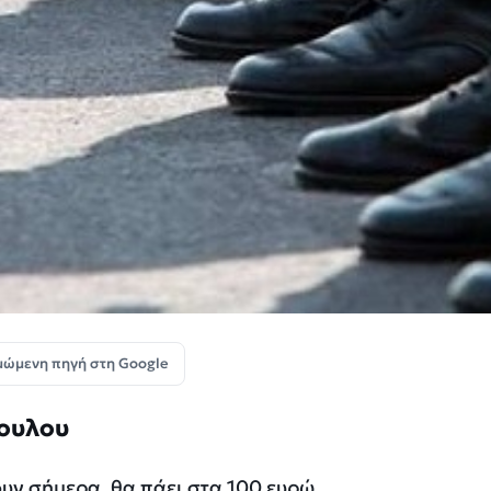
μώμενη πηγή στη Google
ουλου
υν σήμερα, θα πάει στα 100 ευρώ