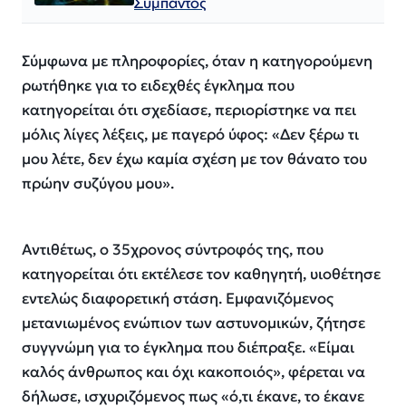
Σύμπαντος
Σύμφωνα με πληροφορίες, όταν η κατηγορούμενη
ρωτήθηκε για το ειδεχθές έγκλημα που
κατηγορείται ότι σχεδίασε, περιορίστηκε να πει
μόλις λίγες λέξεις, με παγερό ύφος: «Δεν ξέρω τι
μου λέτε, δεν έχω καμία σχέση με τον θάνατο του
πρώην συζύγου μου».
Αντιθέτως, ο 35χρονος σύντροφός της, που
κατηγορείται ότι εκτέλεσε τον καθηγητή, υιοθέτησε
εντελώς διαφορετική στάση. Εμφανιζόμενος
μετανιωμένος ενώπιον των αστυνομικών, ζήτησε
συγγνώμη για το έγκλημα που διέπραξε. «Είμαι
καλός άνθρωπος και όχι κακοποιός», φέρεται να
δήλωσε, ισχυριζόμενος πως «ό,τι έκανε, το έκανε