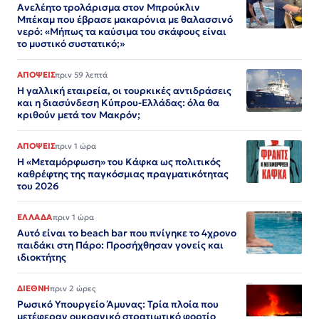
Ανελέητο τρολάρισμα στον Μπρούκλιν
Μπέκαμ που έβρασε μακαρόνια με θαλασσινό
νερό: «Μήπως τα καύσιμα του σκάφους είναι
το μυστικό συστατικό;»
ΑΠΟΨΕΙΣ
πριν 59 λεπτά
Η γαλλική εταιρεία, οι τουρκικές αντιδράσεις
και η διασύνδεση Κύπρου-Ελλάδας: όλα θα
κριθούν μετά τον Μακρόν;
ΑΠΟΨΕΙΣ
πριν 1 ώρα
Η «Μεταμόρφωση» του Κάφκα ως πολιτικός
καθρέφτης της παγκόσμιας πραγματικότητας
του 2026
ΕΛΛΑΔΑ
πριν 1 ώρα
Αυτό είναι το beach bar που πνίγηκε το 4χρονο
παιδάκι στη Πάρο: Προσήχθησαν γονείς και
ιδιοκτήτης
ΔΙΕΘΝΗ
πριν 2 ώρες
Ρωσικό Υπουργείο Άμυνας: Τρία πλοία που
μετέφεραν ουκρανικό στρατιωτικό φορτίο