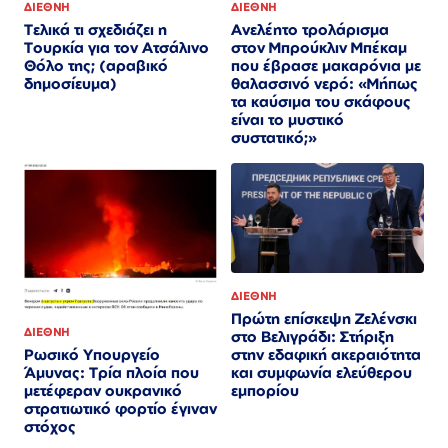
ΔΙΕΘΝΗ
ΔΙΕΘΝΗ
Τελικά τι σχεδιάζει η
Ανελέητο τρολάρισμα
Τουρκία για τον Ατσάλινο
στον Μπρούκλιν Μπέκαμ
Θόλο της; (αραβικό
που έβρασε μακαρόνια με
δημοσίευμα)
θαλασσινό νερό: «Μήπως
τα καύσιμα του σκάφους
είναι το μυστικό
συστατικό;»
ΔΙΕΘΝΗ
Πρώτη επίσκεψη Ζελένσκι
ΔΙΕΘΝΗ
στο Βελιγράδι: Στήριξη
στην εδαφική ακεραιότητα
Ρωσικό Υπουργείο
και συμφωνία ελεύθερου
Άμυνας: Τρία πλοία που
εμπορίου
μετέφεραν ουκρανικό
στρατιωτικό φορτίο έγιναν
στόχος