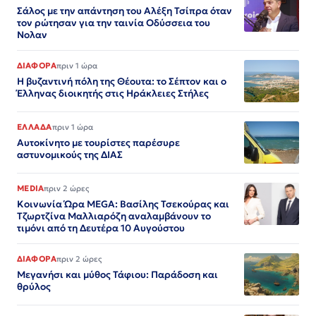
Σάλος με την απάντηση του Αλέξη Τσίπρα όταν
τον ρώτησαν για την ταινία Οδύσσεια του
Νολαν
ΔΙΑΦΟΡΑ
πριν 1 ώρα
Η βυζαντινή πόλη της Θέουτα: το Σέπτον και ο
Έλληνας διοικητής στις Ηράκλειες Στήλες
ΕΛΛΑΔΑ
πριν 1 ώρα
Αυτοκίνητο με τουρίστες παρέσυρε
αστυνομικούς της ΔΙΑΣ
MEDIA
πριν 2 ώρες
Κοινωνία Ώρα MEGA: Βασίλης Τσεκούρας και
Τζωρτζίνα Μαλλιαρόζη αναλαμβάνουν το
τιμόνι από τη Δευτέρα 10 Αυγούστου
ΔΙΑΦΟΡΑ
πριν 2 ώρες
Μεγανήσι και μύθος Τάφιου: Παράδοση και
θρύλος