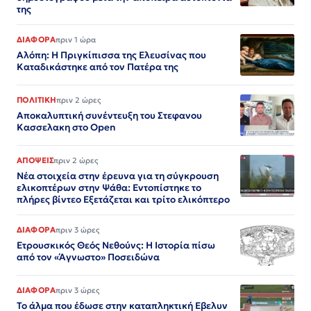
της
ΔΙΑΦΟΡΑ
πριν 1 ώρα
Αλόπη: Η Πριγκίπισσα της Ελευσίνας που
Καταδικάστηκε από τον Πατέρα της
ΠΟΛΙΤΙΚΗ
πριν 2 ώρες
Αποκαλυπτική συνέντευξη του Στεφανου
Κασσελακη στο Open
ΑΠΟΨΕΙΣ
πριν 2 ώρες
Νέα στοιχεία στην έρευνα για τη σύγκρουση
ελικοπτέρων στην Ψάθα: Εντοπίστηκε το
πλήρες βίντεο Εξετάζεται και τρίτο ελικόπτερο​​​​​​​​​​​​​​​​​​​​​​​​​​​​​​​​​​​​​​​​​​​​​​​​​​
ΔΙΑΦΟΡΑ
πριν 3 ώρες
Ετρουσκικός Θεός Νεθούνς: Η Ιστορία πίσω
από τον «Άγνωστο» Ποσειδώνα
ΔΙΑΦΟΡΑ
πριν 3 ώρες
Το άλμα που έδωσε στην καταπληκτική Εβελυν