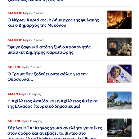
ΔΙΑΦΟΡΑ
πριν 7 ώρες
Ο Νέρων Κυριάκος, o Δήμαρχος της φυλακής
και ο Δήμαρχος της Μυκόνου
ΔΙΑΦΟΡΑ
πριν 7 ώρες
Έφυγε ξαφνικά από τη ζωή ο προπονητής
μπάσκετ Δημήτρης Καρατσώρης
ΔΙΕΘΝΗ
πριν 7 ώρες
Ο Τραμπ δεν ξοδεύει ούτε σάλιο για την
Ούρσουλα…
ΑΜΥΝΑ
πριν 8 ώρες
Η Αχίλλειος Ασπίδα και η Αχίλλειος Φτέρνα
της Ελλάδας (τουρκικό δημοσίευμα)
ΔΙΕΘΝΗ
πριν 8 ώρες
Σάρλοτ ΗΠΑ: Κτήνος χτυπά ανελέητα γυναίκες
στον δρόμο και ανεβάζει τα βίντεο στο
ίντερνετ 14 συλλήψεις και ακόμα ελεύθερος​​​​​​​​​​​​​​​​​​​​​​​​​​​​​​​​​​​​​​​​​​​​​​​​​​