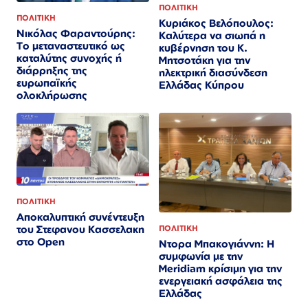
ΠΟΛΙΤΙΚΗ
ΠΟΛΙΤΙΚΗ
Κυριάκος Βελόπουλος:
Νικόλας Φαραντούρης:
Καλύτερα να σιωπά η
Το μεταναστευτικό ως
κυβέρνηση του Κ.
καταλύτης συνοχής ή
Μητσοτάκη για την
διάρρηξης της
ηλεκτρική διασύνδεση
ευρωπαϊκής
Ελλάδας Κύπρου
ολοκλήρωσης
ΠΟΛΙΤΙΚΗ
Αποκαλυπτική συνέντευξη
του Στεφανου Κασσελακη
ΠΟΛΙΤΙΚΗ
στο Open
Ντορα Μπακογιάννη: Η
συμφωνία με την
Meridiam κρίσιμη για την
ενεργειακή ασφάλεια της
Ελλάδας