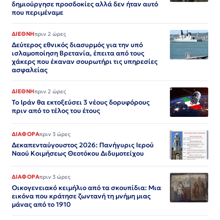
δημιούργησε προσδοκίες αλλά δεν ήταν αυτό
που περιμέναμε
ΔΙΕΘΝΗ
πριν 2 ώρες
Δεύτερος εθνικός διασυρμός για την υπό
ισλαμοποίηση Βρετανία, έπειτα από τους
χάκερς που έκαναν σουρωτήρι τις υπηρεσίες
ασφαλείας
ΔΙΕΘΝΗ
πριν 2 ώρες
Το Ιράν θα εκτοξεύσει 3 νέους δορυφόρους
πριν από το τέλος του έτους
ΔΙΑΦΟΡΑ
πριν 3 ώρες
Δεκαπενταύγουστος 2026: Πανήγυρις Ιερού
Ναού Κοιμήσεως Θεοτόκου Διδυμοτείχου
ΔΙΑΦΟΡΑ
πριν 3 ώρες
Οικογενειακό κειμήλιο από τα σκουπίδια: Μια
εικόνα που κράτησε ζωντανή τη μνήμη μιας
μάνας από το 1910