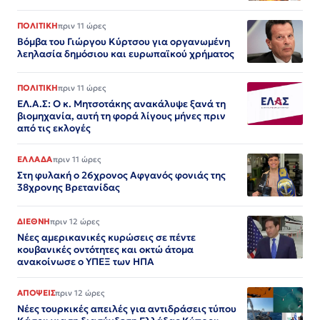
ΠΟΛΙΤΙΚΗ
πριν 11 ώρες
Βόμβα του Γιώργου Κύρτσου για οργανωμένη
λεηλασία δημόσιου και ευρωπαϊκού χρήματος
ΠΟΛΙΤΙΚΗ
πριν 11 ώρες
ΕΛ.Α.Σ: Ο κ. Μητσοτάκης ανακάλυψε ξανά τη
βιομηχανία, αυτή τη φορά λίγους μήνες πριν
από τις εκλογές
ΕΛΛΑΔΑ
πριν 11 ώρες
Στη φυλακή ο 26χρονος Αφγανός φονιάς της
38χρονης Βρετανίδας
ΔΙΕΘΝΗ
πριν 12 ώρες
Νέες αμερικανικές κυρώσεις σε πέντε
κουβανικές οντότητες και οκτώ άτομα
ανακοίνωσε ο ΥΠΕΞ των ΗΠΑ
ΑΠΟΨΕΙΣ
πριν 12 ώρες
Νέες τουρκικές απειλές για αντιδράσεις τύπου