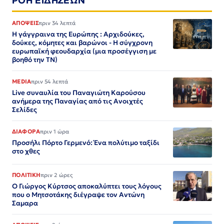
ΡΟΗ ΕΙΔΗΣΕΩΝ
ΑΠΟΨΕΙΣ
πριν 34 λεπτά
Η γάγγραινα της Ευρώπης : Αρχιδούκες,
δούκες, κόμητες και βαρώνοι - Η σύγχρονη
ευρωπαϊκή φεουδαρχία (μια προσέγγιση με
βοηθό την ΤΝ)
MEDIA
πριν 54 λεπτά
Live συναυλία του Παναγιώτη Καρούσου
ανήμερα της Παναγίας από τις Ανοιχτές
Σελίδες
ΔΙΑΦΟΡΑ
πριν 1 ώρα
Προσήλι Πόρτο Γερμενό: Ένα πολύτιμο ταξίδι
στο χθες
ΠΟΛΙΤΙΚΗ
πριν 2 ώρες
Ο Γιώργος Κύρτσος αποκαλύπτει τους λόγους
που ο Μητσοτάκης διέγραψε τον Αντώνη
Σαμαρα