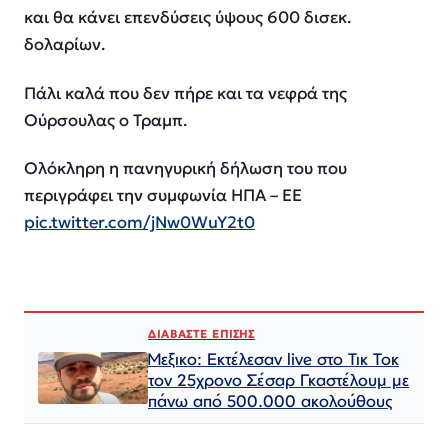
και θα κάνει επενδύσεις ύψους 600 δισεκ.
δολαρίων.
Πάλι καλά που δεν πήρε και τα νεφρά της
Ούρσουλας ο Τραμπ.
Ολόκληρη η πανηγυρική δήλωση του που
περιγράφει την συμφωνία ΗΠΑ – ΕΕ
pic.twitter.com/jNw0WuY2t0
ΔΙΑΒΑΣΤΕ ΕΠΙΣΗΣ
Μεξικο: Εκτέλεσαν live στο Τικ Τοκ
τον 25χρονο Σέσαρ Γκαστέλουμ με
πάνω από 500.000 ακολούθους