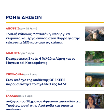
ΡΟΗ ΕΙΔΗΣΕΩΝ
ΑΠΟΨΕΙΣ
πριν 48 λεπτά
Τριπλή κάθοδος Μητσοτάκη, υπουργικα
κλιμάκια και έργα-ανάσα στον Βορρά για την
τελευταία ΔΕΘ πριν από τις κάλπες
ΔΙΑΦΟΡΑ
πριν 1 ώρα
Καταρράκτες Σκρά: Η Γαλάζια Λίμνη και οι
Μαγευτικοί Καταρράκτες
ΟΙΚΟΝΟΜΙΑ
πριν 1 ώρα
Στον απόηχο της υπόθεσης ΟΠΕΚΕΠΕ
παρουσιάστηκε το myAGRO της ΑΑΔΕ
ΕΛΛΑΔΑ
πριν 1 ώρα
σύζυγος του 28χρονου Αφγανού αποκαλύπτει:
Υποψίες, φυγή στην Αράχωβα και ύποπτα
μηνύματα