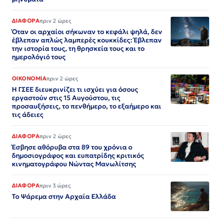
ΔΙΑΦΟΡΑ
πριν 2 ώρες
Όταν οι αρχαίοι σήκωναν το κεφάλι ψηλά, δεν
έβλεπαν απλώς λαμπερές κουκκίδες: Έβλεπαν
την ιστορία τους, τη θρησκεία τους και το
ημερολόγιό τους
ΟΙΚΟΝΟΜΙΑ
πριν 2 ώρες
Η ΓΣΕΕ διευκρινίζει τι ισχύει για όσους
εργαστούν στις 15 Αυγούστου, τις
προσαυξήσεις, το πενθήμερο, το εξαήμερο και
τις άδειες
ΔΙΑΦΟΡΑ
πριν 2 ώρες
Έσβησε αθόρυβα στα 89 του χρόνια ο
δημοσιογράφος και ευπατρίδης κριτικός
κινηματογράφου Νώντας Μανωλίτσης
ΔΙΑΦΟΡΑ
πριν 3 ώρες
Το Ψάρεμα στην Αρχαία Ελλάδα