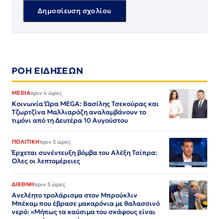
ΡΟΗ ΕΙΔΗΣΕΩΝ
MEDIA
πριν 4 ώρες
Κοινωνία Ώρα MEGA: Βασίλης Τσεκούρας και
Τζωρτζίνα Μαλλιαρόζη αναλαμβάνουν το
τιμόνι από τη Δευτέρα 10 Αυγούστου
ΠΟΛΙΤΙΚΗ
πριν 5 ώρες
Έρχεται συνέντευξη βόμβα του Αλέξη Τσίπρα:
Ολες οι λεπτομέρειες
ΔΙΕΘΝΗ
πριν 5 ώρες
Ανελέητο τρολάρισμα στον Μπρούκλιν
Μπέκαμ που έβρασε μακαρόνια με θαλασσινό
νερό: «Μήπως τα καύσιμα του σκάφους είναι