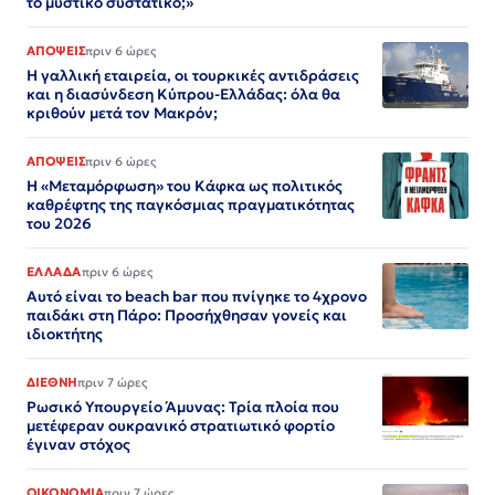
το μυστικό συστατικό;»
ΑΠΟΨΕΙΣ
πριν 6 ώρες
Η γαλλική εταιρεία, οι τουρκικές αντιδράσεις
και η διασύνδεση Κύπρου-Ελλάδας: όλα θα
κριθούν μετά τον Μακρόν;
ΑΠΟΨΕΙΣ
πριν 6 ώρες
Η «Μεταμόρφωση» του Κάφκα ως πολιτικός
καθρέφτης της παγκόσμιας πραγματικότητας
του 2026
ΕΛΛΑΔΑ
πριν 6 ώρες
Αυτό είναι το beach bar που πνίγηκε το 4χρονο
παιδάκι στη Πάρο: Προσήχθησαν γονείς και
ιδιοκτήτης
ΔΙΕΘΝΗ
πριν 7 ώρες
Ρωσικό Υπουργείο Άμυνας: Τρία πλοία που
μετέφεραν ουκρανικό στρατιωτικό φορτίο
έγιναν στόχος
ΟΙΚΟΝΟΜΙΑ
πριν 7 ώρες