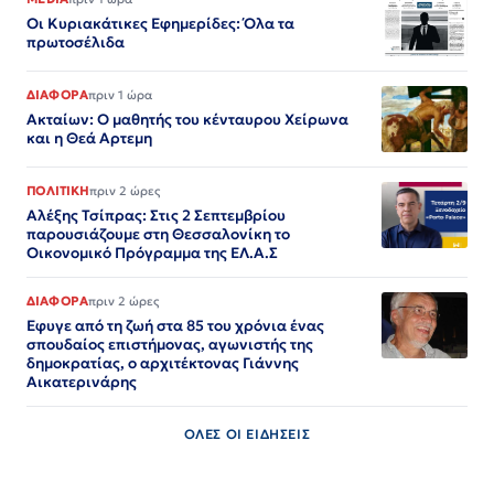
Οι Κυριακάτικες Εφημερίδες: Όλα τα
πρωτοσέλιδα
ΔΙΑΦΟΡΑ
πριν 1 ώρα
Ακταίων: Ο μαθητής του κένταυρου Χείρωνα
και η Θεά Αρτεμη
ΠΟΛΙΤΙΚΗ
πριν 2 ώρες
Αλέξης Τσίπρας: Στις 2 Σεπτεμβρίου
παρουσιάζουμε στη Θεσσαλονίκη το
Οικονομικό Πρόγραμμα της ΕΛ.Α.Σ
ΔΙΑΦΟΡΑ
πριν 2 ώρες
Εφυγε από τη ζωή στα 85 του χρόνια ένας
σπουδαίος επιστήμονας, αγωνιστής της
δημοκρατίας, ο αρχιτέκτονας Γιάννης
Αικατερινάρης
ΟΛΕΣ ΟΙ ΕΙΔΗΣΕΙΣ