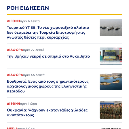
ΡΟΗ ΕΙΔΗΣΕΩΝ
ΔΙΕΘΝΗ
πριν 6 λεπτά
Τουρκικό ΥΠΕΞ: Το νέο χωροταξικό πλαίσιο
δεν δεσμεύει την Τουρκία Επιστροφή στις
γνωστές θέσεις περί κυριαρχίας
ΔΙΑΦΟΡΑ
πριν 27 λεπτά
Την βρήκαν νεκρή σε σπηλιά στο Λυκαβηττό
ΔΙΑΦΟΡΑ
πριν 46 λεπτά
Βουθρωτό: Ένας από τους σημαντικότερους
αρχαιολογικούς χώρους της Ελληνιστικής
περιόδου
ΔΙΕΘΝΗ
πριν 1 ώρα
Ουκρανία: Ψάχνουν εκατοντάδες χιλιάδες
ανυπότακτους
MEDIA
πριν 1 ώρα