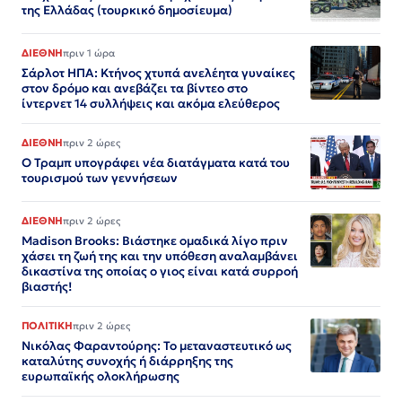
της Ελλάδας (τουρκικό δημοσίευμα)
ΔΙΕΘΝΗ
πριν 1 ώρα
Σάρλοτ ΗΠΑ: Κτήνος χτυπά ανελέητα γυναίκες
στον δρόμο και ανεβάζει τα βίντεο στο
ίντερνετ 14 συλλήψεις και ακόμα ελεύθερος​​​​​​​​​​​​​​​​​​​​​​​​​​​​​​​​​​​​​​​​​​​​​​​​​​
ΔΙΕΘΝΗ
πριν 2 ώρες
Ο Τραμπ υπογράφει νέα διατάγματα κατά του
τουρισμού των γεννήσεων
ΔΙΕΘΝΗ
πριν 2 ώρες
Madison Brooks: Βιάστηκε ομαδικά λίγο πριν
χάσει τη ζωή της και την υπόθεση αναλαμβάνει
δικαστίνα της οποίας ο γιος είναι κατά συρροή
βιαστής!
ΠΟΛΙΤΙΚΗ
πριν 2 ώρες
Νικόλας Φαραντούρης: Το μεταναστευτικό ως
καταλύτης συνοχής ή διάρρηξης της
ευρωπαϊκής ολοκλήρωσης