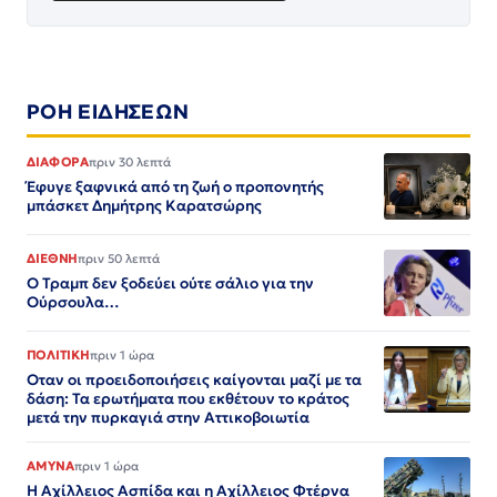
ΡΟΗ ΕΙΔΗΣΕΩΝ
ΔΙΑΦΟΡΑ
πριν 30 λεπτά
Έφυγε ξαφνικά από τη ζωή ο προπονητής
μπάσκετ Δημήτρης Καρατσώρης
ΔΙΕΘΝΗ
πριν 50 λεπτά
Ο Τραμπ δεν ξοδεύει ούτε σάλιο για την
Ούρσουλα…
ΠΟΛΙΤΙΚΗ
πριν 1 ώρα
Οταν οι προειδοποιήσεις καίγονται μαζί με τα
δάση: Τα ερωτήματα που εκθέτουν το κράτος
μετά την πυρκαγιά στην Αττικοβοιωτία
ΑΜΥΝΑ
πριν 1 ώρα
Η Αχίλλειος Ασπίδα και η Αχίλλειος Φτέρνα