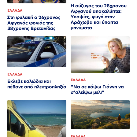
Η σύζυγος του 28χρονου
ΕΛΛΑΔΑ
Αφγανού αποκαλύπτει:
Υποψίες, φυγή στην
Στη φυλακή ο 26χρονος
Αράχωβα και ύποπτα
Αφγανός φονιάς της
μηνύματα
38χρονης Βρετανίδας
ΕΛΛΑΔΑ
ΕΛΛΑΔΑ
Εκλεβε καλώδια και
"Να σε κάψω Γιάννη να
πέθανε από ηλεκτροπληξία
σ'αλείψω μελι"
ΕΛΛΑΔΑ