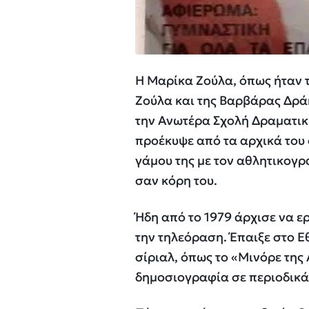
H Μαρίκα Ζούλα, όπως ήταν 
Ζούλα και της Βαρβάρας Δρά
την Ανωτέρα Σχολή Δραματική
προέκυψε από τα αρχικά του 
γάμου της με τον αθλητικογρ
σαν κόρη του.
Ήδη από το 1979 άρχισε να ε
την τηλεόραση. Έπαιξε στο Εθ
σίριαλ, όπως το «Μινόρε της 
δημοσιογραφία σε περιοδικά 