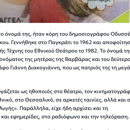
το όνομά της, ήταν κόρη του δημοσιογράφου Οδυσσ
κου. Γεννήθηκε στο Παγκράτι το 1962 και αποφοίτη
ς Τέχνης του Εθνικού Θεάτρου το 1982. Το όνομά τη
ονόματος της μητέρας της Βαρβάρας και του δεύτερ
άφο Γιάννη Διακογιάννη, που ως πατριός της τη μεγ
ργάζεται ως ηθοποιός στο θέατρο, τον κινηματογράφ
νικό, στο Θεσσαλικό, σε αρκετές ταινίες, αλλά και 
Αυγής». Παράλληλα, είχε ήδη αρχίσει και τη
και εφημερίδες, στο ραδιόφωνο και την τηλεόραση.