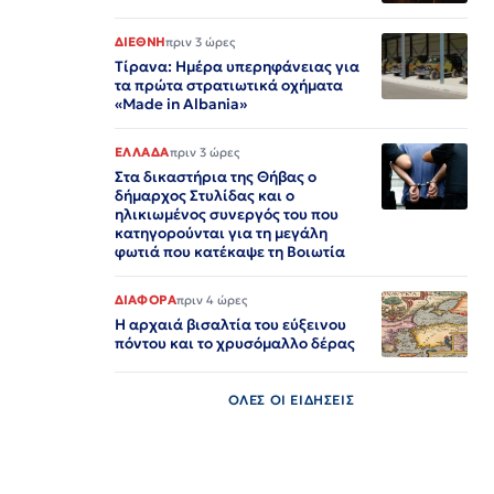
ΔΙΕΘΝΗ
πριν 3 ώρες
Τίρανα: Ημέρα υπερηφάνειας για
τα πρώτα στρατιωτικά οχήματα
«Made in Albania»
ΕΛΛΑΔΑ
πριν 3 ώρες
Στα δικαστήρια της Θήβας ο
δήμαρχος Στυλίδας και ο
ηλικιωμένος συνεργός του που
κατηγορούνται για τη μεγάλη
φωτιά που κατέκαψε τη Βοιωτία
ΔΙΑΦΟΡΑ
πριν 4 ώρες
Η αρχαιά βισαλτία του εύξεινου
πόντου και το χρυσόμαλλο δέρας
ΟΛΕΣ ΟΙ ΕΙΔΗΣΕΙΣ