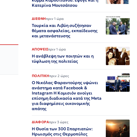
κόμμα Καρυστιανου: Έφυγε και η
Κατερίνα Μουτσάτσου
ΔΙΕΘΝΗ
πριν 1 ώρα
Τουρκία και Λιβύη συζήτησαν
θέματα ασφαλείας, εκπαίδευσης
και μετανάστευσης
ΑΠΟΨΕΙΣ
πριν 1 ώρα
Η ανάβλεψη των ποιητών και η
τύφλωση της πολιτείας
ΠΟΛΙΤΙΚΗ
πριν 2 ώρες
Ο Νικόλας Φαραντούρης υψώνει
ανάστημα κατά Facebook &
Instagram Η Κομισιόν ανοίγει
επίσημη διαδικασία κατά της Meta
για διαφημίσεις οικονομικής
απάτης
ΔΙΑΦΟΡΑ
πριν 3 ώρες
Η Θυσία των 300 Σπαρτιατών:
Ηρωισμός στις Θερμοπύλες