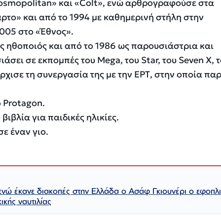
osmopolitan» και «Colt», ενώ αρθρογραφούσε στα
αρτο» και από το 1994 με καθημερινή στήλη στην
005 στο «Έθνος».
ς ηθοποιός και από το 1986 ως παρουσιάστρια και
σει σε εκπομπές του Μega, του Star, του Seven Χ, 
ρχισε τη συνεργασία της με την ΕΡΤ, στην οποία πα
 Protagon.
βιβλία για παιδικές ηλικίες.
ε έναν γιο.
ενώ έκανε διακοπές στην Ελλάδα ο Ασάφ Γκιουνέρι ο εφοπλ
ικής ναυτιλίας