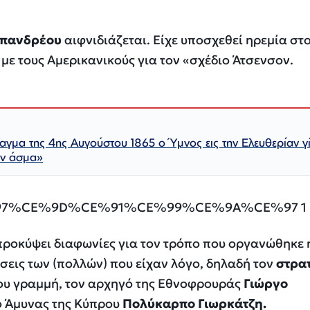
πανδρέου
αιφνιδιάζεται. Είχε υποσχεθεί ηρεμία στ
με τους Αμερικανικούς για τον «σχέδιο Άτσενσον.
αγμα της 4ης Αυγούστου 1865 ο Ύμνος εις την Ελευθερίαν γί
όν άσμα»
προκύψει διαφωνίες για τον τρόπο που οργανώθηκε 
σεις των (πολλών) που είχαν λόγο, δηλαδή τον
στρα
ου γραμμή, τον αρχηγό της Εθνοφρουράς
Γιώργο
ό Άμυνας της Κύπρου
Πολύκαρπο Γιωρκάτζη.