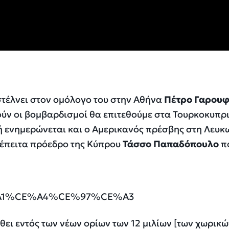
τέλνει στον ομόλογο του στην Αθήνα
Πέτρο Γαρουφ
ούν οι βομβαρδισμοί θα επιτεθούμε στα Τουρκοκυπρ
τή ενημερώνεται και ο Αμερικανός πρέσβης στη Λευκ
τέπειτα πρόεδρο της Κύπρου
Τάσσο Παπαδόπουλο
πο
θει εντός των νέων ορίων των 12 μιλίων [των χωρικ