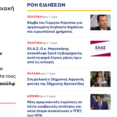
ΡΟΗ ΕΙΔΗΣΕΩΝ
ριακή
ΠΟΛΙΤΙΚΗ
πριν 1 ώρα
Βόμβα του Γιώργου Κύρτσου για
οργανωμένη λεηλασία δημόσιου
και ευρωπαϊκού χρήματος
ΠΟΛΙΤΙΚΗ
πριν 1 ώρα
ΕΛ.Α.Σ: Ο κ. Μητσοτάκης
ν
ανακάλυψε ξανά τη βιομηχανία,
αυτή τη φορά λίγους μήνες πριν
από τις εκλογές
τα
ΕΛΛΑΔΑ
πριν 1 ώρα
λα τους
Στη φυλακή ο 26χρονος Αφγανός
αούλφ
φονιάς της 38χρονης Βρετανίδας
ΔΙΕΘΝΗ
πριν 2 ώρες
Νέες αμερικανικές κυρώσεις σε
πέντε κουβανικές οντότητες και
οκτώ άτομα ανακοίνωσε ο ΥΠΕΞ
των ΗΠΑ