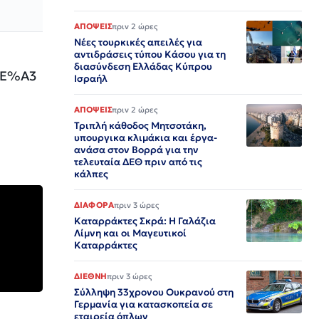
ΑΠΟΨΕΙΣ
πριν 2 ώρες
Νέες τουρκικές απειλές για
αντιδράσεις τύπου Κάσου για τη
διασύνδεση Ελλάδας Κύπρου
Ισραήλ
ΑΠΟΨΕΙΣ
πριν 2 ώρες
Τριπλή κάθοδος Μητσοτάκη,
υπουργικα κλιμάκια και έργα-
ανάσα στον Βορρά για την
τελευταία ΔΕΘ πριν από τις
κάλπες
ΔΙΑΦΟΡΑ
πριν 3 ώρες
Καταρράκτες Σκρά: Η Γαλάζια
Λίμνη και οι Μαγευτικοί
Καταρράκτες
ΔΙΕΘΝΗ
πριν 3 ώρες
Σύλληψη 33χρονου Ουκρανού στη
Γερμανία για κατασκοπεία σε
εταιρεία όπλων