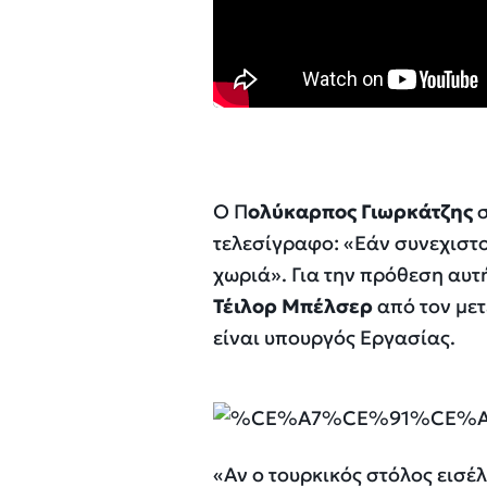
Ο Π
ολύκαρπος Γιωρκάτζης
σ
τελεσίγραφο: «
Εάν συνεχιστ
χωριά
». Για την πρόθεση αυ
Τέιλορ Μπέλσερ
από τον με
είναι υπουργός Εργασίας.
«
Αν ο τουρκικός στόλος εισέλ