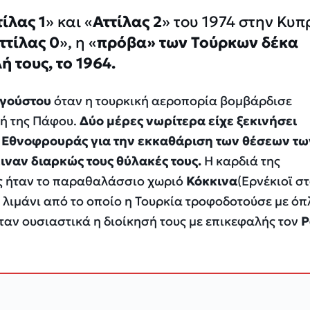
τίλας 1
» και «
Αττίλας 2
» του 1974 στην Κυπ
ττίλας 0
», η «
πρόβα» των Τούρκων δέκα
ή τους, το 1964.
γούστου
όταν η τουρκική αεροπορία βομβάρδισε
χή της Πάφου.
Δύο μέρες νωρίτερα είχε ξεκινήσει
ς Εθνοφρουράς για την εκκαθάριση των θέσεων τω
ιναν διαρκώς τους θύλακές τους.
Η καρδιά της
ς ήταν το παραθαλάσσιο χωριό
Κόκκινα
(Ερνέκιοϊ σ
 λιμάνι από το οποίο η Τουρκία τροφοδοτούσε με όπ
ταν ουσιαστικά η διοίκησή τους με επικεφαλής τον
Ρ