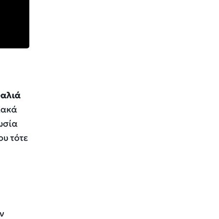
αλιά
ιακά
ωσία
υ τότε
ών