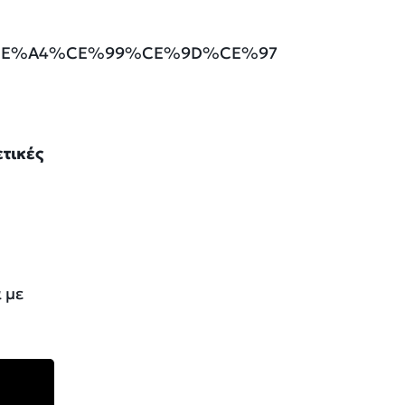
ετικές
 με