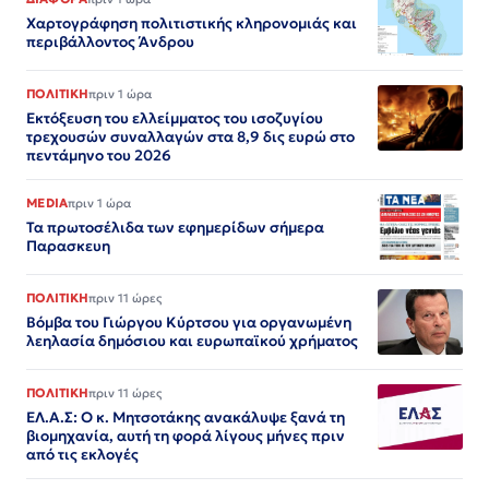
Χαρτογράφηση πολιτιστικής κληρονομιάς και
περιβάλλοντος Άνδρου
ΠΟΛΙΤΙΚΗ
πριν 1 ώρα
Εκτόξευση του ελλείμματος του ισοζυγίου
τρεχουσών συναλλαγών στα 8,9 δις ευρώ στο
πεντάμηνο του 2026
MEDIA
πριν 1 ώρα
Τα πρωτοσέλιδα των εφημερίδων σήμερα
Παρασκευη
ΠΟΛΙΤΙΚΗ
πριν 11 ώρες
Βόμβα του Γιώργου Κύρτσου για οργανωμένη
λεηλασία δημόσιου και ευρωπαϊκού χρήματος
ΠΟΛΙΤΙΚΗ
πριν 11 ώρες
ΕΛ.Α.Σ: Ο κ. Μητσοτάκης ανακάλυψε ξανά τη
βιομηχανία, αυτή τη φορά λίγους μήνες πριν
από τις εκλογές