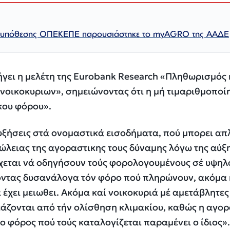
ς υπόθεσης ΟΠΕΚΕΠΕ παρουσιάστηκε το myAGRO της ΑΑΔΕ
γει η μελέτη της Eurobank Research «Πληθωρισμός 
νοικοκυριων», σημειώνοντας ότι η μή τιμαριθμοποί
κου φόρου».
υξήσεις στά ονομαστικά εισοδήματα, πού μπορει απ
ώλειας της αγοραστικης τους δύναμης λόγω της αύξ
δέχεται νά οδηγήσουν τούς φορολογουμένους σέ υψη
ντας δυσανάλογα τόν φόρο πού πληρώνουν, ακόμα 
 έχει μειωθει. Ακόμα καί νοικοκυριά μέ αμετάβλητες
άζονται από τήν ολίσθηση κλιμακίου, καθώς η αγο
ο φόρος πού τούς καταλογίζεται παραμένει ο ίδιος».