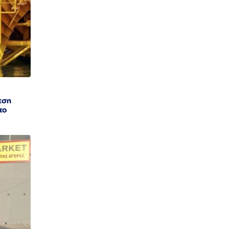
εση
το