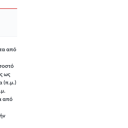
ατα από
οσοστό
ς ως
 (π.μ.)
.μ.
α από
τήν