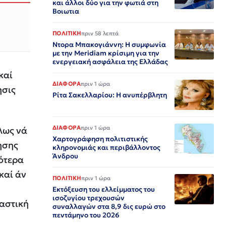
και άλλοι δύο για την φωτιά στη
Βοιωτια
ΠΟΛΙΤΙΚΗ
πριν 58 λεπτά
Ντορα Μπακογιάννη: Η συμφωνία
με την Meridiam κρίσιμη για την
ενεργειακή ασφάλεια της Ελλάδας
καί
ΔΙΑΦΟΡΑ
πριν 1 ώρα
ησις
Ρίτα Σακελλαρίου: Η ανυπέρβλητη
ΔΙΑΦΟΡΑ
πριν 1 ώρα
λως νά
Χαρτογράφηση πολιτιστικής
ησης
κληρονομιάς και περιβάλλοντος
Άνδρου
λότερα
καί άν
ΠΟΛΙΤΙΚΗ
πριν 1 ώρα
Εκτόξευση του ελλείμματος του
ισοζυγίου τρεχουσών
ραστική
συναλλαγών στα 8,9 δις ευρώ στο
πεντάμηνο του 2026