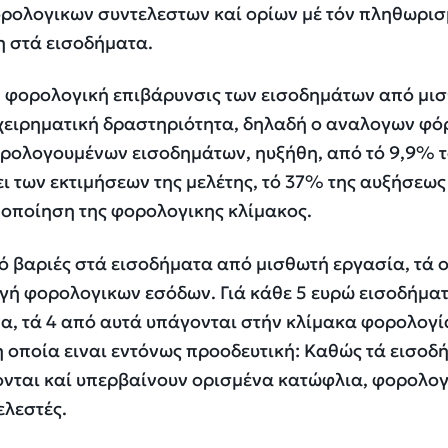
ορολογικων συντελεστων καί ορίων μέ τόν πληθωρισ
 στά εισοδήματα.
η φορολογική επιβάρυνσις των εισοδημάτων από μι
ιχειρηματική δραστηριότητα, δηλαδή ο αναλογων φό
ρολογουμένων εισοδημάτων, ηυξήθη, από τό 9,9% 
ει των εκτιμήσεων της μελέτης, τό 37% της αυξήσεως
μοποίηση της φορολογικης κλίμακος.
ιό βαριές στά εισοδήματα από μισθωτή εργασία, τά 
ηγή φορολογικων εσόδων. Γιά κάθε 5 ευρώ εισοδήμα
, τά 4 από αυτά υπάγονται στήν κλίμακα φορολογί
 οποία ειναι εντόνως προοδευτική: Καθώς τά εισοδ
νται καί υπερβαίνουν ορισμένα κατώφλια, φορολογ
ελεστές.