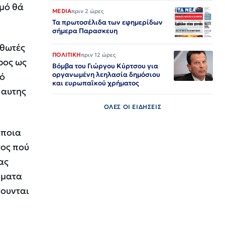
μό θά
MEDIA
πριν 2 ώρες
Τα πρωτοσέλιδα των εφημερίδων
σήμερα Παρασκευη
σθωτές
ΠΟΛΙΤΙΚΗ
πριν 12 ώρες
ρος ως
Βόμβα του Γιώργου Κύρτσου για
οργανωμένη λεηλασία δημόσιου
τό
και ευρωπαϊκού χρήματος
 αυτης
ΟΛΕΣ ΟΙ ΕΙΔΗΣΕΙΣ
οποια
τος πού
ας
ήματα
ουνται