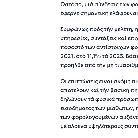
Ωστόσο, μιά σύνδεσις των φ
έφερνε σημαντική ελάφρυνση
Συμφώνως πρός τήν μελέτη, 
υπηρεσίες, συντάξεις καί επ
ποσοστό των αντίστοιχων φο
2021, στό 11,1% τό 2023. Βάσ
προηλθε από τήν μή τιμαριθ
Οι επιπτώσεις ειναι ακόμη π
αποτελουν καί τήν βασική π
δηλώνουν τά φυσικά πρόσωπα
εισοδήματος των μισθωτων, η
των φορολογουμένων αυξάνο
μέ ολοένα υψηλότερους συντ