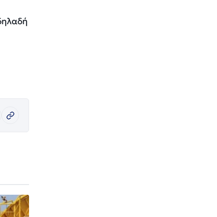
 δηλαδή