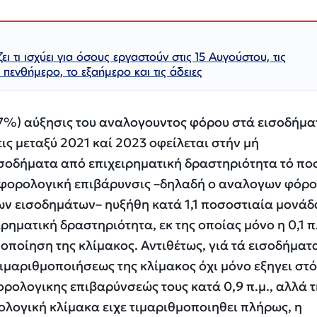
ει τι ισχύει για όσους εργαστούν στις 15 Αυγούστου, τις
 πενθήμερο, το εξαήμερο και τις άδειες
(47%) αύξησις του αναλογουντος φόρου στά εισοδήμ
ις μεταξύ 2021 καί 2023 οφείλεται στήν μή
ισοδήματα από επιχειρηματική δραστηριότητα τό π
Η φορολογική επιβάρυνσις –δηλαδή ο αναλογων φόρο
 εισοδημάτων– ηυξήθη κατά 1,1 ποσοστιαία μονάδα
ρηματική δραστηριότητα, εκ της οποίας μόνο η 0,1 π
οποίηση της κλίμακος. Αντιθέτως, γιά τά εισοδήματ
τιμαριθμοποιήσεως της κλίμακος όχι μόνο εξηγει στό
ορολογικης επιβαρύνσεώς τους κατά 0,9 π.μ., αλλά 
ολογική κλίμακα ειχε τιμαριθμοποιηθει πλήρως, η