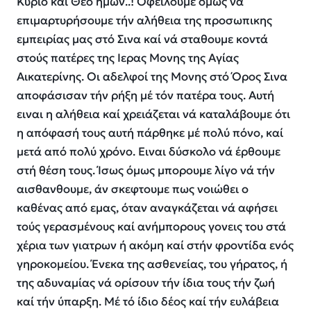
Κύριο καί Θεό ημων..! Οφείλουμε όμως νά
επιμαρτυρήσουμε τήν αλήθεια της προσωπικης
εμπειρίας μας στό Σινα καί νά σταθουμε κοντά
στούς πατέρες της Ιερας Μονης της Αγίας
Αικατερίνης. Οι αδελφοί της Μονης στό Όρος Σινα
αποφάσισαν τήν ρήξη μέ τόν πατέρα τους. Αυτή
ειναι η αλήθεια καί χρειάζεται νά καταλάβουμε ότι
η απόφασή τους αυτή πάρθηκε μέ πολύ πόνο, καί
μετά από πολύ χρόνο. Ειναι δύσκολο νά έρθουμε
στή θέση τους. Ίσως όμως μπορουμε λίγο νά τήν
αισθανθουμε, άν σκεφτουμε πως νοιώθει ο
καθένας από εμας, όταν αναγκάζεται νά αφήσει
τούς γερασμένους καί ανήμπορους γονεις του στά
χέρια των γιατρων ή ακόμη καί στήν φροντίδα ενός
γηροκομείου. Ένεκα της ασθενείας, του γήρατος, ή
της αδυναμίας νά ορίσουν τήν ίδια τους τήν ζωή
καί τήν ύπαρξη. Μέ τό ίδιο δέος καί τήν ευλάβεια