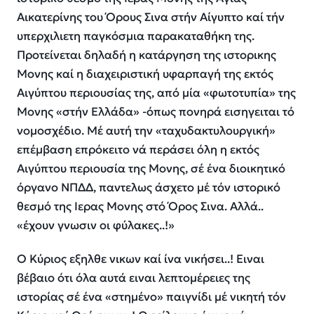
Αικατερίνης του Όρους Σινα στήν Αίγυπτο καί τήν
υπερχιλιετη παγκόσμια παρακαταθήκη της.
Προτείνεται δηλαδή η κατάργηση της ιστορικης
Μονης καί η διαχειριστική υφαρπαγή της εκτός
Αιγύπτου περιουσίας της, από μία «φωτοτυπία» της
Μονης «στήν Ελλάδα» -όπως πονηρά εισηγειται τό
νομοσχέδιο. Μέ αυτή την «ταχυδακτυλουργική»
επέμβαση επρόκειτο νά περάσει όλη η εκτός
Αιγύπτου περιουσία της Μονης, σέ ένα διοικητικό
όργανο ΝΠΔΔ, παντελως άσχετο μέ τόν ιστορικό
θεσμό της Ιερας Μονης στό Όρος Σινα. Αλλά..
«έχουν γνωσιν οι φύλακες..!»
Ο Κύριος εξηλθε νικων καί ίνα νικήσει..! Ειναι
βέβαιο ότι όλα αυτά ειναι λεπτομέρειες της
ιστορίας σέ ένα «στημένο» παιγνίδι μέ νικητή τόν