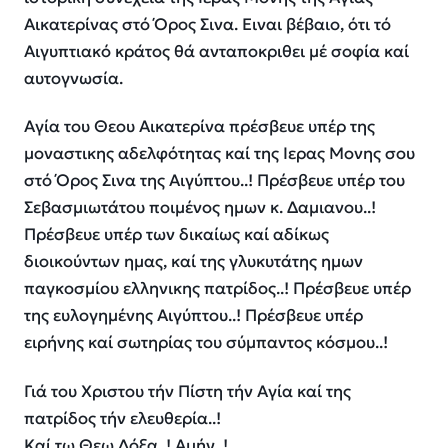
Αικατερίνας στό Όρος Σινα. Ειναι βέβαιο, ότι τό
Αιγυπτιακό κράτος θά ανταποκριθει μέ σοφία καί
αυτογνωσία.
Αγία του Θεου Αικατερίνα πρέσβευε υπέρ της
μοναστικης αδελφότητας καί της Ιερας Μονης σου
στό Όρος Σινα της Αιγύπτου..! Πρέσβευε υπέρ του
Σεβασμιωτάτου ποιμένος ημων κ. Δαμιανου..!
Πρέσβευε υπέρ των δικαίως καί αδίκως
διοικούντων ημας, καί της γλυκυτάτης ημων
παγκοσμίου ελληνικης πατρίδος..! Πρέσβευε υπέρ
της ευλογημένης Αιγύπτου..! Πρέσβευε υπέρ
ειρήνης καί σωτηρίας του σύμπαντος κόσμου..!
Γιά του Χριστου τήν Πίστη τήν Αγία καί της
πατρίδος τήν ελευθερία..!
Καί τω Θεω Δόξα..! Αμήν..!