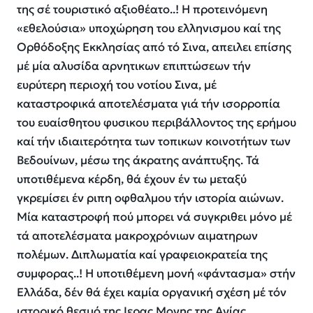
της σέ τουριστικό αξιοθέατο..! Η προτεινόμενη
«εθελούσια» υποχώρηση του ελληνισμου καί της
Ορθόδοξης Εκκλησίας από τό Σινα, απειλει επίσης
μέ μία αλυσίδα αρνητικων επιπτώσεων τήν
ευρύτερη περιοχή του νοτίου Σινα, μέ
καταστροφικά αποτελέσματα γιά τήν ισορροπία
του ευαίσθητου φυσικου περιβάλλοντος της ερήμου
καί τήν ιδιαιτερότητα των τοπικων κοινοτήτων των
Βεδουίνων, μέσω της άκρατης ανάπτυξης. Τά
υποτιθέμενα κέρδη, θά έχουν έν τω μεταξύ
γκρεμίσει έν ριπη οφθαλμου τήν ιστορία αιώνων.
Μία καταστροφή πού μπορει νά συγκριθει μόνο μέ
τά αποτελέσματα μακροχρόνιων αιματηρων
πολέμων. Διπλωματία καί γραφειοκρατεία της
συμφορας..! Η υποτιθέμενη μονή «φάντασμα» στήν
Ελλάδα, δέν θά έχει καμία οργανική σχέση μέ τόν
ιστορικό θεσμό της Ιερας Μονης της Αγίας