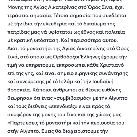
Μονης της Αγίας Αικατερίνας στό Όρος Σινα, έχει
τεράστια σημασία. Τέτοια σημασία πού συνδέεται
μέ τήν ίδια τήν ελευθερία καί τό δικαίωμα της
πατρίδας μας νά υφίσταται ως έθνος καί πολιτεία
μέ κρατική υπόσταση. Καί περισσότερο αυτου.
Διότι τό μοναστήρι της Αγίας Αικατερίνης στό Όρος
Σινά, στό οποιο ως Ορθόδοξοι Έλληνες έχουμε τήν
τιμή νά υπηρετουμε, εκπροσωπει κάθε Χριστιανό
επί της γης, καί ειναι σημειο ειρηνικης συνάντησης
καί συνεύρεσης μέ τό Ισλάμ καί τήν Ιουδαϊκή
θρησκεία. Κάποιοι άνθρωποι σέ θέσεις ευθύνης
θεώρησαν ότι ένας «συμβιβασμός» μέ τήν Αίγυπτο
καί τούς διεθνεις «επενδυτές» ειναι πρός τό
συμφέρον της μονης του Σινα καί της χώρας μας.
«Παρτε εσεις τό μοναστήρι καί τήν περιουσία του
στήν Αίγυπτο. Εμεις θά διαχειριστουμε τήν