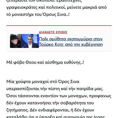
ξεπεράσει τόν σκόπελο. Ερασιτέχνες
γραφειοκράτες καί πολιτικοί, μείνετε μακριά από
τό μοναστήρι του Όρους Σινα..!
ΔΙΑΒΑΣΤΕ ΕΠΙΣΗΣ
Παλι αμύθητα εκατομμύρια στον
Τούρκο Κοτς από την κυβέρνηση
Μέ φόβο Θεου καί αίσθημα ευθύνης..!
Μία χούφτα μοναχοί στό Όρος Σινα
υπερασπίζονται τήν πίστη καί τήν πατρίδα μας.
Όσοι τάσσονται εναντίον των μοναχων, προφανως
δέν έχουν κατανοήσει τήν σοβαρότητα του
ζητήματος. Δέν ενδιαφέρονται, ή δέν έχουν
καταλάβει ότι η ύπαρξη καί αυτονομία της Ιερας