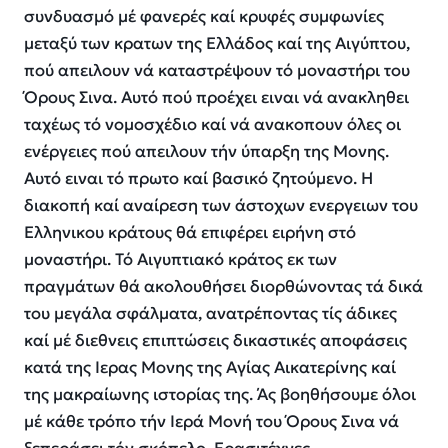
συνδυασμό μέ φανερές καί κρυφές συμφωνίες
μεταξύ των κρατων της Ελλάδος καί της Αιγύπτου,
πού απειλουν νά καταστρέψουν τό μοναστήρι του
Όρους Σινα. Αυτό πού προέχει ειναι νά ανακληθει
ταχέως τό νομοσχέδιο καί νά ανακοπουν όλες οι
ενέργειες πού απειλουν τήν ύπαρξη της Μονης.
Αυτό ειναι τό πρωτο καί βασικό ζητούμενο. Η
διακοπή καί αναίρεση των άστοχων ενεργειων του
Ελληνικου κράτους θά επιφέρει ειρήνη στό
μοναστήρι. Τό Αιγυπτιακό κράτος εκ των
πραγμάτων θά ακολουθήσει διορθώνοντας τά δικά
του μεγάλα σφάλματα, ανατρέποντας τίς άδικες
καί μέ διεθνεις επιπτώσεις δικαστικές αποφάσεις
κατά της Ιερας Μονης της Αγίας Αικατερίνης καί
της μακραίωνης ιστορίας της. Άς βοηθήσουμε όλοι
μέ κάθε τρόπο τήν Ιερά Μονή του Όρους Σινα νά