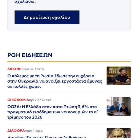
σχολιάσω.
ΡΟΗ ΕΙΔΗΣΕΩΝ
ΔΙΕΘΝΗ
πριν 37 λεπτά
Ο πόλεμος με τη Ρωσία έδωσε την ευχέρεια
στην Ουκρανία να ανοίξει εργοστάσια άμυνας
σε πολλές χώρες
ΟΙΚΟΝΟΜΙΑ
πριν 57 λεπτά
ΟΟΣΑ: Η Ελλάδα στον πάτο Πτώση 3,6% στο
πραγματικό εισόδημα των νοικοκυριών το α’
τρίμηνο του 2026
ΔΙΑΦΟΡΑ
πριν 1 ώρα
Ησιοδος: Τα πεντε Γένη των Ανθρώπων