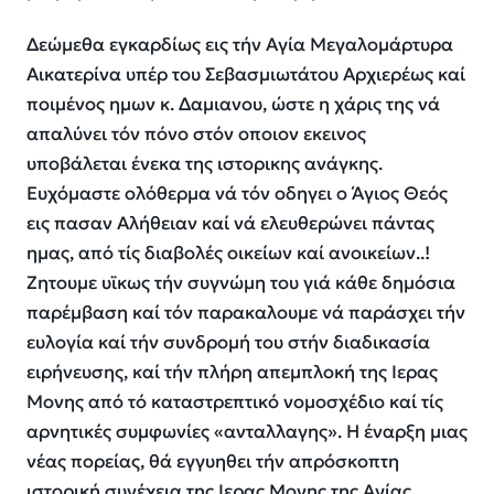
Δεώμεθα εγκαρδίως εις τήν Αγία Μεγαλομάρτυρα
Αικατερίνα υπέρ του Σεβασμιωτάτου Αρχιερέως καί
ποιμένος ημων κ. Δαμιανου, ώστε η χάρις της νά
απαλύνει τόν πόνο στόν οποιον εκεινος
υποβάλεται ένεκα της ιστορικης ανάγκης.
Ευχόμαστε ολόθερμα νά τόν οδηγει ο Άγιος Θεός
εις πασαν Αλήθειαν καί νά ελευθερώνει πάντας
ημας, από τίς διαβολές οικείων καί ανοικείων..!
Ζητουμε υϊκως τήν συγνώμη του γιά κάθε δημόσια
παρέμβαση καί τόν παρακαλουμε νά παράσχει τήν
ευλογία καί τήν συνδρομή του στήν διαδικασία
ειρήνευσης, καί τήν πλήρη απεμπλοκή της Ιερας
Μονης από τό καταστρεπτικό νομοσχέδιο καί τίς
αρνητικές συμφωνίες «ανταλλαγης». Η έναρξη μιας
νέας πορείας, θά εγγυηθει τήν απρόσκοπτη
ιστορική συνέχεια της Ιερας Μονης της Αγίας