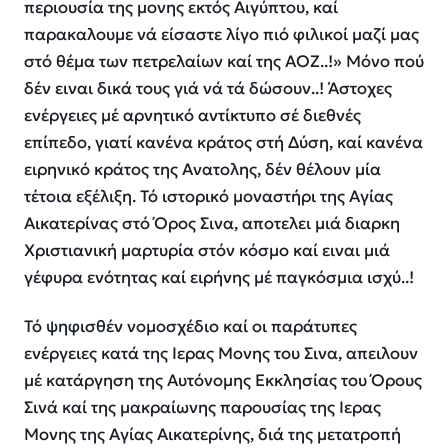
περιουσία της μονης εκτός Αιγύπτου, καί
παρακαλουμε νά είσαστε λίγο πιό φιλικοί μαζί μας
στό θέμα των πετρελαίων καί της ΑΟΖ..!» Μόνο πού
δέν ειναι δικά τους γιά νά τά δώσουν..! Άστοχες
ενέργειες μέ αρνητικό αντίκτυπο σέ διεθνές
επίπεδο, γιατί κανένα κράτος στή Δύση, καί κανένα
ειρηνικό κράτος της Ανατολης, δέν θέλουν μία
τέτοια εξέλιξη. Τό ιστορικό μοναστήρι της Αγίας
Αικατερίνας στό Όρος Σινα, αποτελει μιά διαρκη
Χριστιανική μαρτυρία στόν κόσμο καί ειναι μιά
γέφυρα ενότητας καί ειρήνης μέ παγκόσμια ισχύ..!
Τό ψηφισθέν νομοσχέδιο καί οι παράτυπες
ενέργειες κατά της Ιερας Μονης του Σινα, απειλουν
μέ κατάργηση της Αυτόνομης Εκκλησίας του Όρους
Σινά καί της μακραίωνης παρουσίας της Ιερας
Μονης της Αγίας Αικατερίνης, διά της μετατροπή