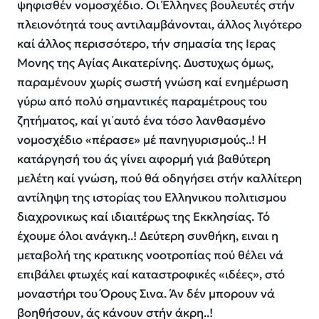
ψηφισθέν νομοσχέδιο. Οι Έλληνες βουλευτές στήν
πλειονότητά τους αντιλαμβάνονται, άλλος λιγότερο
καί άλλος περισσότερο, τήν σημασία της Ιερας
Μονης της Αγίας Αικατερίνης. Δυστυχως όμως,
παραμένουν χωρίς σωστή γνώση καί ενημέρωση
γύρω από πολύ σημαντικές παραμέτρους του
ζητήματος, καί γι᾽αυτό ένα τόσο λανθασμένο
νομοσχέδιο «πέρασε» μέ πανηγυρισμούς..! Η
κατάργησή του άς γίνει αφορμή γιά βαθύτερη
μελέτη καί γνώση, πού θά οδηγήσει στήν καλλίτερη
αντίληψη της ιστορίας του Ελληνικου πολιτισμου
διαχρονικως καί ιδιαιτέρως της Εκκλησίας. Τό
έχουμε όλοι ανάγκη..! Δεύτερη συνθήκη, ειναι η
μεταβολή της κρατικης νοοτροπίας πού θέλει νά
επιβάλει φτωχές καί καταστροφικές «ιδέες», στό
μοναστήρι του Όρους Σινα. Άν δέν μπορουν νά
βοηθήσουν, άς κάνουν στήν άκρη..!