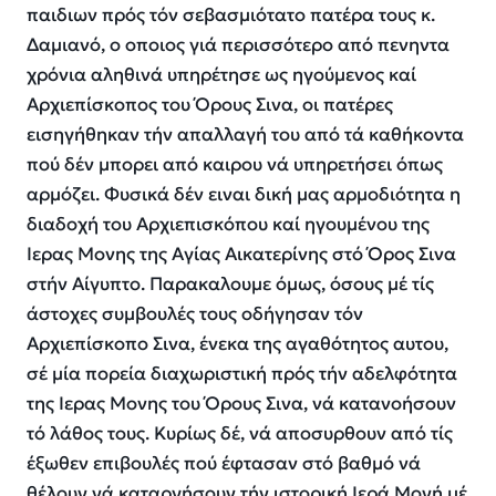
παιδιων πρός τόν σεβασμιότατο πατέρα τους κ.
Δαμιανό, ο οποιος γιά περισσότερο από πενηντα
χρόνια αληθινά υπηρέτησε ως ηγούμενος καί
Αρχιεπίσκοπος του Όρους Σινα, οι πατέρες
εισηγήθηκαν τήν απαλλαγή του από τά καθήκοντα
πού δέν μπορει από καιρου νά υπηρετήσει όπως
αρμόζει. Φυσικά δέν ειναι δική μας αρμοδιότητα η
διαδοχή του Αρχιεπισκόπου καί ηγουμένου της
Ιερας Μονης της Αγίας Αικατερίνης στό Όρος Σινα
στήν Αίγυπτο. Παρακαλουμε όμως, όσους μέ τίς
άστοχες συμβουλές τους οδήγησαν τόν
Αρχιεπίσκοπο Σινα, ένεκα της αγαθότητος αυτου,
σέ μία πορεία διαχωριστική πρός τήν αδελφότητα
της Ιερας Μονης του Όρους Σινα, νά κατανοήσουν
τό λάθος τους. Κυρίως δέ, νά αποσυρθουν από τίς
έξωθεν επιβουλές πού έφτασαν στό βαθμό νά
θέλουν νά καταργήσουν τήν ιστορική Ιερά Μονή μέ