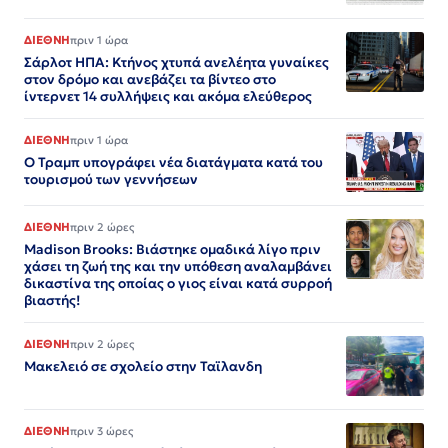
ΔΙΕΘΝΗ
πριν 1 ώρα
Σάρλοτ ΗΠΑ: Κτήνος χτυπά ανελέητα γυναίκες
στον δρόμο και ανεβάζει τα βίντεο στο
ίντερνετ 14 συλλήψεις και ακόμα ελεύθερος​​​​​​​​​​​​​​​​​​​​​​​​​​​​​​​​​​​​​​​​​​​​​​​​​​
ΔΙΕΘΝΗ
πριν 1 ώρα
Ο Τραμπ υπογράφει νέα διατάγματα κατά του
τουρισμού των γεννήσεων
ΔΙΕΘΝΗ
πριν 2 ώρες
Madison Brooks: Βιάστηκε ομαδικά λίγο πριν
χάσει τη ζωή της και την υπόθεση αναλαμβάνει
δικαστίνα της οποίας ο γιος είναι κατά συρροή
βιαστής!
ΔΙΕΘΝΗ
πριν 2 ώρες
Μακελειό σε σχολείο στην Ταϊλανδη
ΔΙΕΘΝΗ
πριν 3 ώρες