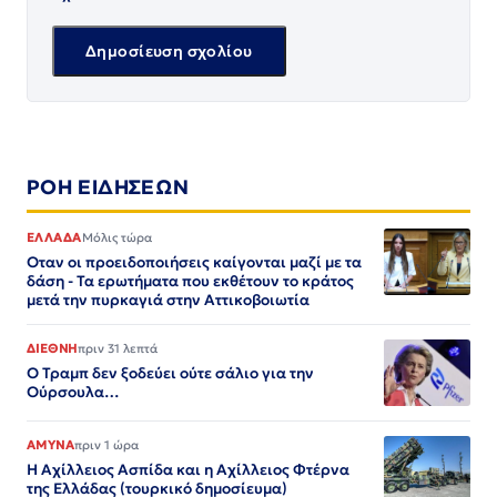
ΡΟΗ ΕΙΔΗΣΕΩΝ
ΕΛΛΑΔΑ
Μόλις τώρα
Οταν οι προειδοποιήσεις καίγονται μαζί με τα
δάση - Τα ερωτήματα που εκθέτουν το κράτος
μετά την πυρκαγιά στην Αττικοβοιωτία
ΔΙΕΘΝΗ
πριν 31 λεπτά
Ο Τραμπ δεν ξοδεύει ούτε σάλιο για την
Ούρσουλα…
ΑΜΥΝΑ
πριν 1 ώρα
Η Αχίλλειος Ασπίδα και η Αχίλλειος Φτέρνα
της Ελλάδας (τουρκικό δημοσίευμα)