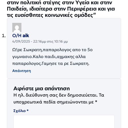
στην πολιτική στέγης στην Υγεία και στην
Παιδεία, ιδιαίτερα στην Περιφέρεια και για
τις ευαίσθητες κοινωνικές ομάδες”
Ο/Η
aik
4/09/2025 - 22:16μμ στις 10:16 μμ
Ω!ρε Σωκρατη,παπαρολογος απο το 5ο
γυμνασιο.Καλο παιδι,αχμακης αλλα
παπαρολογος.Γαμησε τα ρε Σωκρατη.
Απάντηση
Αφήστε μια απάντηση
Η ηλ. διεύθυνση σας δεν δημοσιεύεται.
Τα
υποχρεωτικά πεδία σημειώνονται με
*
Σχόλιο
*