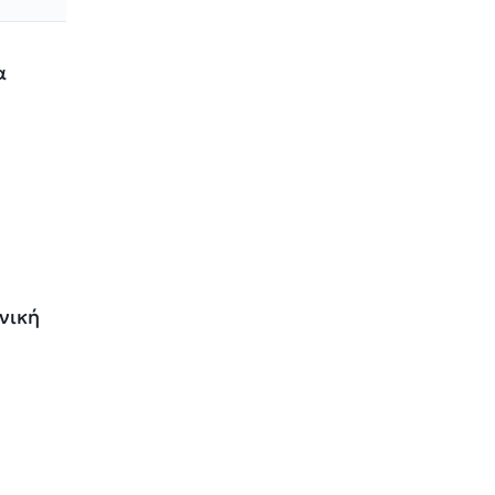
α
νική