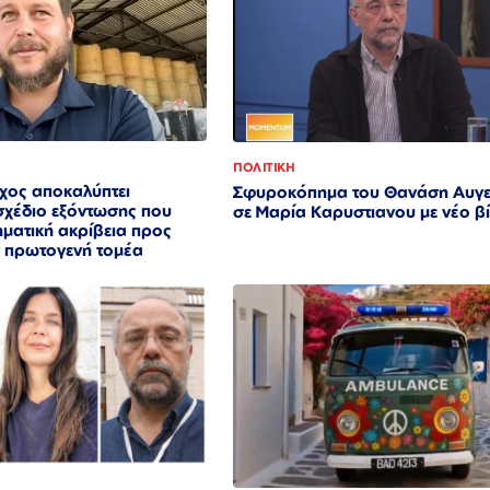
ΠΟΛΙΤΙΚΗ
ος αποκαλύπτει
Σφυροκόπημα του Θανάση Αυγε
σχέδιο εξόντωσης που
σε Μαρία Καρυστιανου με νέο β
ηματική ακρίβεια προς
ν πρωτογενή τομέα