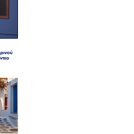
ρινού
ίντεο