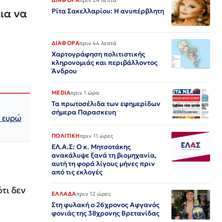
εια να
Ρίτα Σακελλαρίου: Η ανυπέρβλητη
ΔΙΑΦΟΡΑ
πριν 44 λεπτά
Χαρτογράφηση πολιτιστικής
κληρονομιάς και περιβάλλοντος
Άνδρου
MEDIA
πριν 1 ώρα
Τα πρωτοσέλιδα των εφημερίδων
σήμερα Παρασκευη
ς ευρώ
ΠΟΛΙΤΙΚΗ
πριν 11 ώρες
ΕΛ.Α.Σ: Ο κ. Μητσοτάκης
ανακάλυψε ξανά τη βιομηχανία,
αυτή τη φορά λίγους μήνες πριν
από τις εκλογές
τι δεν
ΕΛΛΑΔΑ
πριν 12 ώρες
Στη φυλακή ο 26χρονος Αφγανός
φονιάς της 38χρονης Βρετανίδας