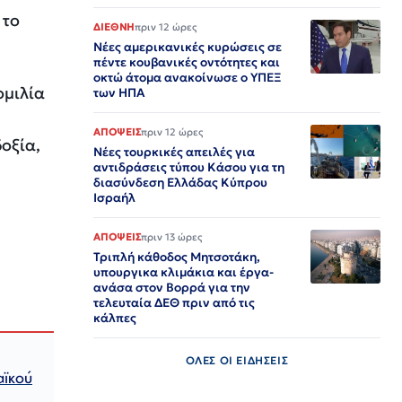
 το
ΔΙΕΘΝΗ
πριν 12 ώρες
Νέες αμερικανικές κυρώσεις σε
πέντε κουβανικές οντότητες και
οκτώ άτομα ανακοίνωσε ο ΥΠΕΞ
ομιλία
των ΗΠΑ
ΑΠΟΨΕΙΣ
πριν 12 ώρες
οξία,
Νέες τουρκικές απειλές για
αντιδράσεις τύπου Κάσου για τη
διασύνδεση Ελλάδας Κύπρου
Ισραήλ
ΑΠΟΨΕΙΣ
πριν 13 ώρες
Τριπλή κάθοδος Μητσοτάκη,
υπουργικα κλιμάκια και έργα-
ανάσα στον Βορρά για την
τελευταία ΔΕΘ πριν από τις
κάλπες
ΟΛΕΣ ΟΙ ΕΙΔΗΣΕΙΣ
αϊκού