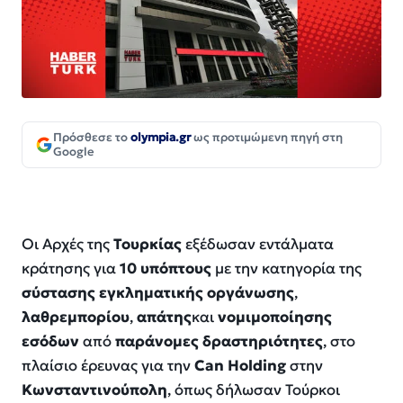
Πρόσθεσε το
olympia.gr
ως προτιμώμενη πηγή στη
Google
Οι Αρχές της
Τουρκίας
εξέδωσαν εντάλματα
κράτησης για
10 υπόπτους
με την κατηγορία της
σύστασης εγκληματικής οργάνωσης
,
λαθρεμπορίου
,
απάτης
και
νομιμοποίησης
εσόδων
από
παράνομες δραστηριότητες
, στο
πλαίσιο έρευνας για την
Can Holding
στην
Κωνσταντινούπολη
, όπως δήλωσαν Τούρκοι