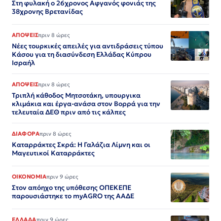
Στη φυλακή ο 26χρονος Αφγανός φονιάς της
38χρονης Βρετανίδας
ΑΠΟΨΕΙΣ
πριν 8 ώρες
Νέες τουρκικές απειλές για αντιδράσεις τύπου
Κάσου για τη διασύνδεση Ελλάδας Κύπρου
Ισραήλ
ΑΠΟΨΕΙΣ
πριν 8 ώρες
Τριπλή κάθοδος Μητσοτάκη, υπουργικα
κλιμάκια και έργα-ανάσα στον Βορρά για την
τελευταία ΔΕΘ πριν από τις κάλπες
ΔΙΑΦΟΡΑ
πριν 8 ώρες
Καταρράκτες Σκρά: Η Γαλάζια Λίμνη και οι
Μαγευτικοί Καταρράκτες
ΟΙΚΟΝΟΜΙΑ
πριν 9 ώρες
Στον απόηχο της υπόθεσης ΟΠΕΚΕΠΕ
παρουσιάστηκε το myAGRO της ΑΑΔΕ
ΕΛΛΑΔΑ
πριν 9 ώρες