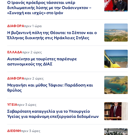
Ο Ιρανός πρόεδρος τάσσεται υπέρ
διπλωματικής λύσης με την Ουάσινγκτον –
«Συνοχή και ισχύς» στο Ιράν​​​​​​​​​​​​​​​​​​​​​​​​​​​​​​​​​​​​​​​​​​​​​​​​​​
ΔΙΑΦΟΡΑ
πριν 1 ώρα
Η βυζαντινή πόλη της Θέουτα: το Σέπτον και ο
Έλληνας διοικητής στις Ηράκλειες Στήλες
ΕΛΛΑΔΑ
πριν 2 ώρες
Αυτοκίνητο με τουρίστες παρέσυρε
αστυνομικούς της ΔΙΑΣ
ΔΙΑΦΟΡΑ
πριν 2 ώρες
Μεγανήσι και μύθος Τάφιου: Παράδοση και
θρύλος
ΥΓΕΙΑ
πριν 3 ώρες
Σοβαρότατη καταγγελία για το Υπουργείο
Υγείας για παράνομη επεξεργασία δεδομένων
ΔΙΕΘΝΗ
πριν 3 ώρες